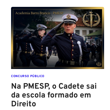
PARA
SER
POLICIAL?
DESCUBRA
AS
NOVAS
REGRAS!
ALTURA
MÍNIMA
PARA
CONCURSO
POLICIAL:
CONCURSO PÚBLICO
Na PMESP, o Cadete sai
da escola formado em
Direito