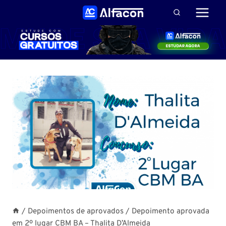
Pular
para
o
Conteúdo
/
Depoimentos de aprovados
/
Depoimento aprovada
em 2º lugar CBM BA – Thalita D’Almeida