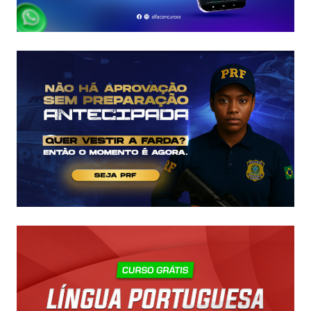
EDITAL
É
IMINENTE!
SALÁRIOS
CHEGAM
A
R$
43
MIL!