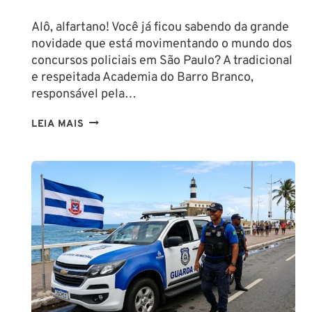
Alô, alfartano! Você já ficou sabendo da grande
novidade que está movimentando o mundo dos
concursos policiais em São Paulo? A tradicional
e respeitada Academia do Barro Branco,
responsável pela…
NA
LEIA MAIS
PMESP,
O
CADETE
SAI
DA
ESCOLA
FORMADO
EM
DIREITO