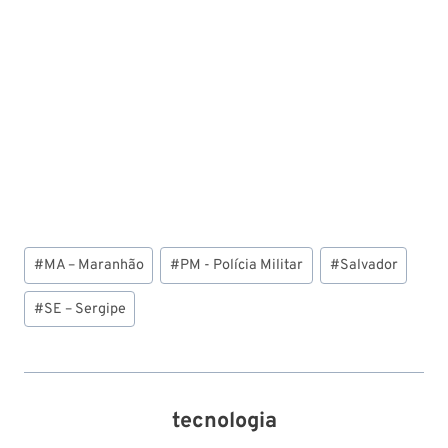
Tags
#
MA – Maranhão
#
PM - Polícia Militar
#
Salvador
do
Post:
#
SE – Sergipe
tecnologia