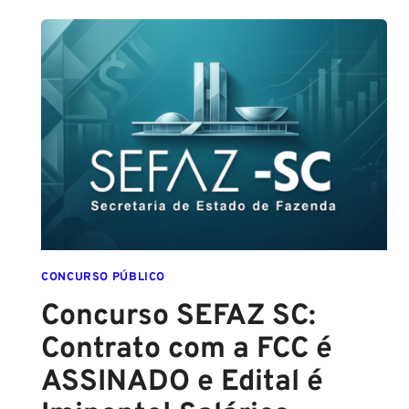
DE
SALVADOR
(GCM
SALVADOR):
EDITAL
CONFIRMADO
PARA
SETEMBRO!
CONCURSO PÚBLICO
Concurso SEFAZ SC:
Contrato com a FCC é
ASSINADO e Edital é