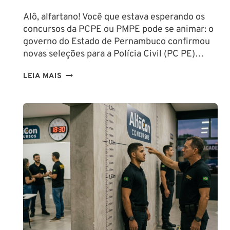
Alô, alfartano! Você que estava esperando os
concursos da PCPE ou PMPE pode se animar: o
governo do Estado de Pernambuco confirmou
novas seleções para a Polícia Civil (PC PE)…
CONCURSOS
LEIA MAIS
PCPE
E
PMPE
2026:
ATÉ
O
FINAL
DESTE
ANO!