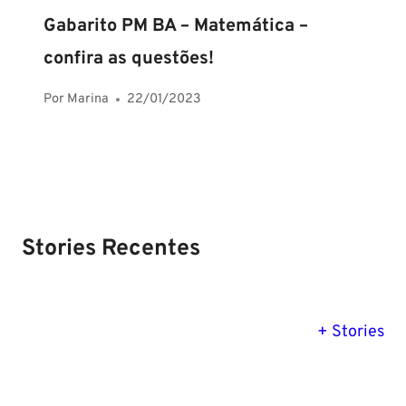
Gabarito PM BA – Matemática –
confira as questões!
Por
Marina
22/01/2023
Stories Recentes
PM SE tem
Concurso
Concurso 
previsão para
Polícia Federal:
MG: descu
+ Stories
Setembro de
saiba tudo
tudo sobre
2024
sobre!
edital para
Soldado!