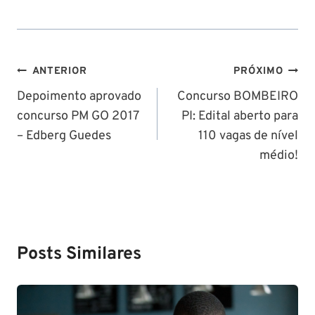
Navegação
ANTERIOR
PRÓXIMO
de
Depoimento aprovado
Concurso BOMBEIRO
concurso PM GO 2017
PI: Edital aberto para
Post
– Edberg Guedes
110 vagas de nível
médio!
Posts Similares