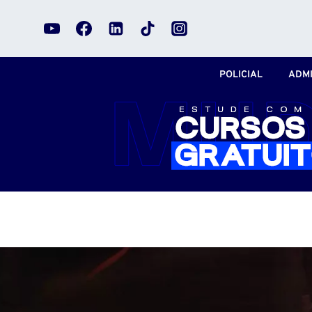
Pular
para
o
Conteúdo
POLICIAL
ADMI