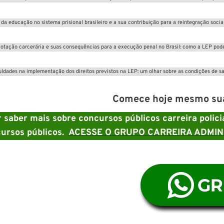
 da educação no sistema prisional brasileiro e a sua contribuição para a reintegração socia
lotação carcerária e suas consequências para a execução penal no Brasil: como a LEP pod
culdades na implementação dos direitos previstos na LEP: um olhar sobre as condições de saú
Comece hoje mesmo sua 
 saber mais sobre concursos públicos carreira polic
ursos públicos.
ACESSE O GRUPO CARREIRA ADMINI