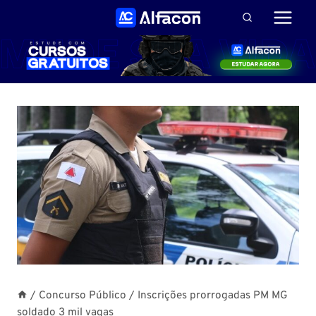
Pular
para
o
Conteúdo
/
Concurso Público
/
Inscrições prorrogadas PM MG
soldado 3 mil vagas