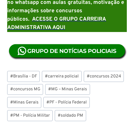
no whatsapp com aulas gratuitas, motivação e
informações sobre concursos
públicos.
ACESSE O GRUPO CARREIRA
ADMINISTRATIVA AQUI
Tags
#
Brasília - DF
#
carreira policial
#
concursos 2024
do
Post:
#
concursos MG
#
MG – Minas Gerais
#
Minas Gerais
#
PF - Polícia Federal
#
PM - Polícia Militar
#
soldado PM