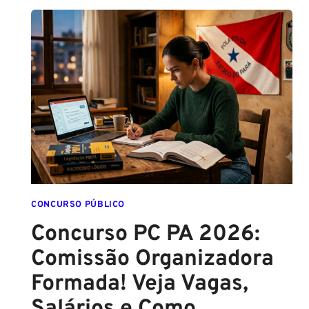
SC:
CONTRATO
COM
A
FCC
É
ASSINADO
E
EDITAL
É
IMINENTE!
SALÁRIOS
CHEGAM
CONCURSO PÚBLICO
A
Concurso PC PA 2026:
R$
Comissão Organizadora
43
MIL!
Formada! Veja Vagas,
Salários e Como