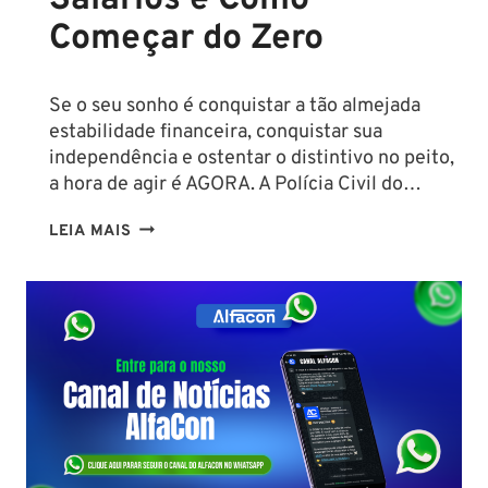
Começar do Zero
Se o seu sonho é conquistar a tão almejada
estabilidade financeira, conquistar sua
independência e ostentar o distintivo no peito,
a hora de agir é AGORA. A Polícia Civil do…
CONCURSO
LEIA MAIS
PC
PA
2026:
COMISSÃO
ORGANIZADORA
FORMADA!
VEJA
VAGAS,
SALÁRIOS