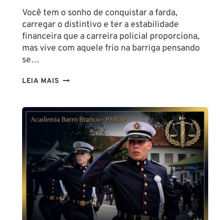
Você tem o sonho de conquistar a farda,
carregar o distintivo e ter a estabilidade
financeira que a carreira policial proporciona,
mas vive com aquele frio na barriga pensando
se…
TENHO
LEIA MAIS
ALTURA
PARA
SER
POLICIAL?
DESCUBRA
AS
NOVAS
REGRAS!
ALTURA
MÍNIMA
PARA