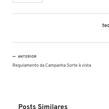
do
Post:
te
Navegação
ANTERIOR
Regulamento da Campanha Sorte à vista
de
Post
Posts Similares