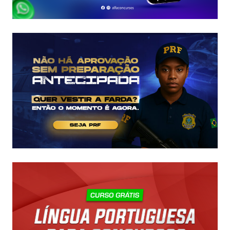
E
COMO
COMEÇAR
DO
ZERO