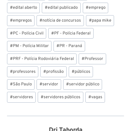
#
edital aberto
#
edital publicado
#
emprego
#
empregos
#
notícia de concursos
#
papa mike
#
PC - Polícia Civil
#
PF - Polícia Federal
#
PM - Polícia Militar
#
PR - Paraná
#
PRF - Polícia Rodoviária Federal
#
Professor
#
professores
#
profissão
#
públicos
#
São Paulo
#
servidor
#
servidor público
#
servidores
#
servidores públicos
#
vagas
Dri Taborda