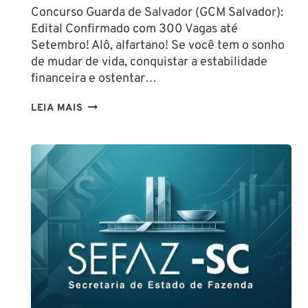
Concurso Guarda de Salvador (GCM Salvador):
Edital Confirmado com 300 Vagas até
Setembro! Alô, alfartano! Se você tem o sonho
de mudar de vida, conquistar a estabilidade
financeira e ostentar…
CONCURSO
LEIA MAIS
GUARDA
DE
SALVADOR
(GCM
SALVADOR):
EDITAL
CONFIRMADO
PARA
SETEMBRO!