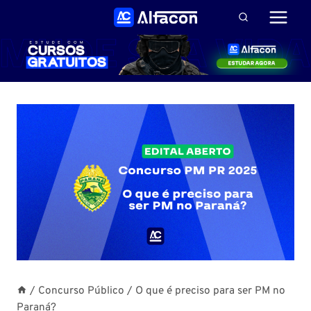
Pular
para
o
Conteúdo
/
Concurso Público
/
O que é preciso para ser PM no
Paraná?