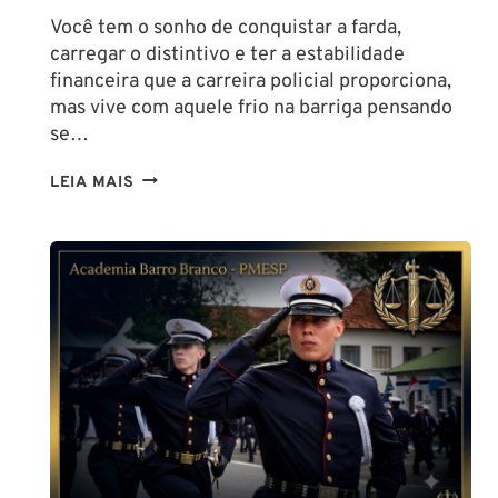
Você tem o sonho de conquistar a farda,
carregar o distintivo e ter a estabilidade
financeira que a carreira policial proporciona,
mas vive com aquele frio na barriga pensando
se…
TENHO
LEIA MAIS
ALTURA
PARA
SER
POLICIAL?
DESCUBRA
AS
NOVAS
REGRAS!
ALTURA
MÍNIMA
PARA