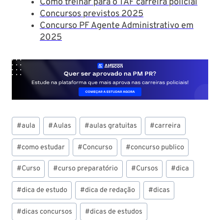
Como treinar para o TAF carreira policial
Concursos previstos 2025
Concurso PF Agente Administrativo em
2025
Tags
#
aula
#
Aulas
#
aulas gratuitas
#
carreira
do
Post:
#
como estudar
#
Concurso
#
concurso publico
#
Curso
#
curso preparatório
#
Cursos
#
dica
#
dica de estudo
#
dica de redação
#
dicas
#
dicas concursos
#
dicas de estudos