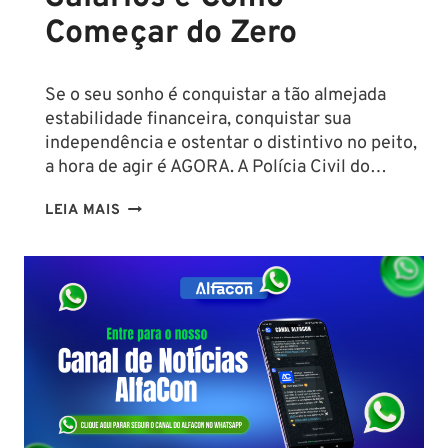
Começar do Zero
Se o seu sonho é conquistar a tão almejada
estabilidade financeira, conquistar sua
independência e ostentar o distintivo no peito,
a hora de agir é AGORA. A Polícia Civil do…
CONCURSO
LEIA MAIS
PC
PA
2026:
COMISSÃO
ORGANIZADORA
FORMADA!
VEJA
VAGAS,
SALÁRIOS