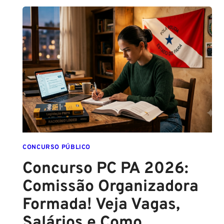
SC:
CONTRATO
COM
A
FCC
É
ASSINADO
E
EDITAL
É
IMINENTE!
SALÁRIOS
CHEGAM
CONCURSO PÚBLICO
A
Concurso PC PA 2026:
R$
Comissão Organizadora
43
MIL!
Formada! Veja Vagas,
Salários e Como