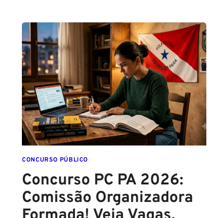
SEFAZ
SC:
CONTRATO
COM
A
FCC
É
ASSINADO
E
EDITAL
É
IMINENTE!
SALÁRIOS
CHEGAM
CONCURSO PÚBLICO
A
Concurso PC PA 2026:
R$
Comissão Organizadora
43
MIL!
Formada! Veja Vagas,