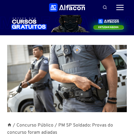
Pular
para
o
Conteúdo
/
Concurso Público
/
PM SP Soldado: Provas do
concurso foram adiadas