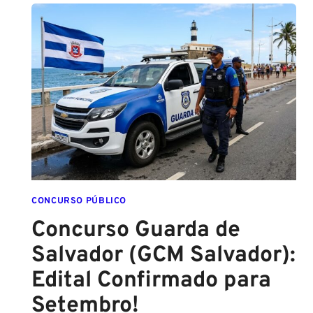
CADETE
SAI
DA
ESCOLA
FORMADO
EM
DIREITO
CONCURSO PÚBLICO
Concurso Guarda de
Salvador (GCM Salvador):
Edital Confirmado para
Setembro!