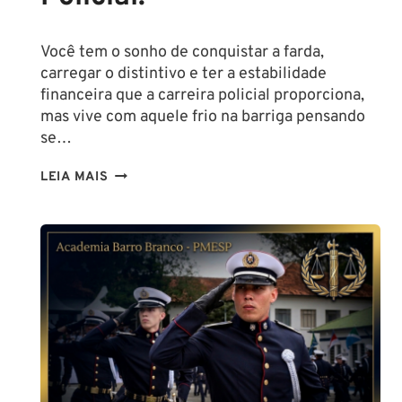
Você tem o sonho de conquistar a farda,
carregar o distintivo e ter a estabilidade
financeira que a carreira policial proporciona,
mas vive com aquele frio na barriga pensando
se…
TENHO
LEIA MAIS
ALTURA
PARA
SER
POLICIAL?
DESCUBRA
AS
NOVAS
REGRAS!
ALTURA
MÍNIMA