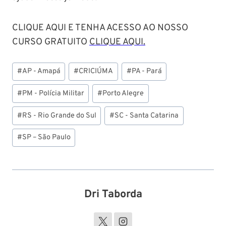
CLIQUE AQUI E TENHA ACESSO AO NOSSO
CURSO GRATUITO
CLIQUE AQUI.
Tags
#
AP - Amapá
#
CRICIÚMA
#
PA - Pará
do
Post:
#
PM - Polícia Militar
#
Porto Alegre
#
RS - Rio Grande do Sul
#
SC - Santa Catarina
#
SP – São Paulo
Dri Taborda