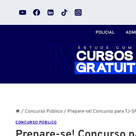
Pular
para
o
Conteúdo
POLICIAL
ADMI
/
Concurso Público
/
Prepare-se! Concurso para TJ-S
CONCURSO PÚBLICO
Prepare-se! Concurso p