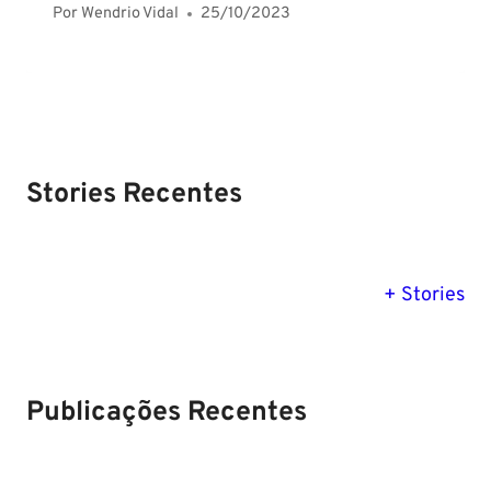
Por
Wendrio Vidal
25/10/2023
Stories Recentes
PM SE tem
Concurso
Concurso 
previsão para
Polícia Federal:
MG: descu
+ Stories
Setembro de
saiba tudo
tudo sobre
2024
sobre!
edital para
Soldado!
Publicações Recentes