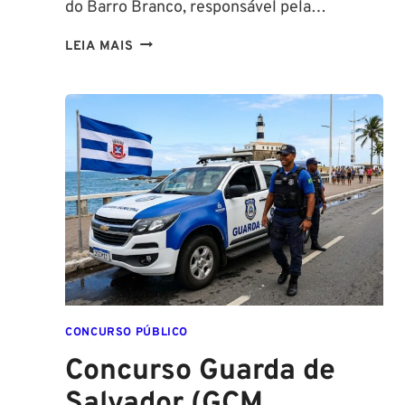
do Barro Branco, responsável pela…
NA
LEIA MAIS
PMESP,
O
CADETE
SAI
DA
ESCOLA
FORMADO
EM
DIREITO
CONCURSO PÚBLICO
Concurso Guarda de
Salvador (GCM