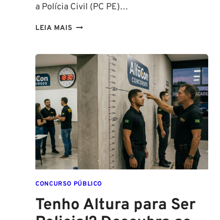
a Polícia Civil (PC PE)…
CONCURSOS
LEIA MAIS
PCPE
E
PMPE
2026:
ATÉ
O
FINAL
DESTE
ANO!
CONCURSO PÚBLICO
Tenho Altura para Ser