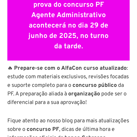
prova do
concurso PF
Agente Administrativo
acontecerá no
dia 29 de
junho de 2025
, no turno
da tarde.
🔥
Prepare-se com o AlfaCon curso atualizado
:
estude com materiais exclusivos, revisões focadas
e suporte completo para o
concurso público
da
PF. A preparação aliada à
organização
pode ser o
diferencial para a sua aprovação!
Fique atento ao nosso blog para mais atualizações
sobre o
concurso PF
, dicas de última hora e