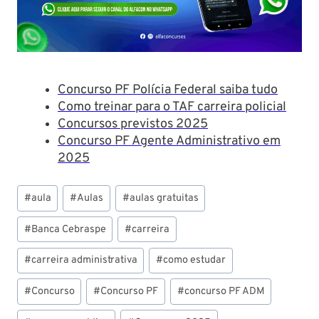
Concurso PF Polícia Federal saiba tudo
Como treinar para o TAF carreira policial
Concursos previstos 2025
Concurso PF Agente Administrativo em
2025
Tags
#
aula
#
Aulas
#
aulas gratuitas
do
Post:
#
Banca Cebraspe
#
carreira
#
carreira administrativa
#
como estudar
#
Concurso
#
Concurso PF
#
concurso PF ADM