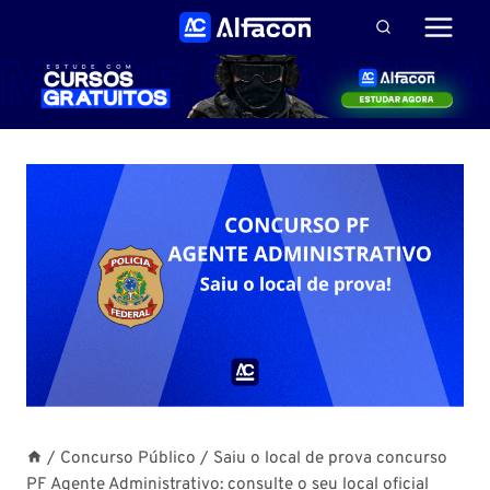
Pular
para
o
Conteúdo
/
Concurso Público
/
Saiu o local de prova concurso
PF Agente Administrativo: consulte o seu local oficial