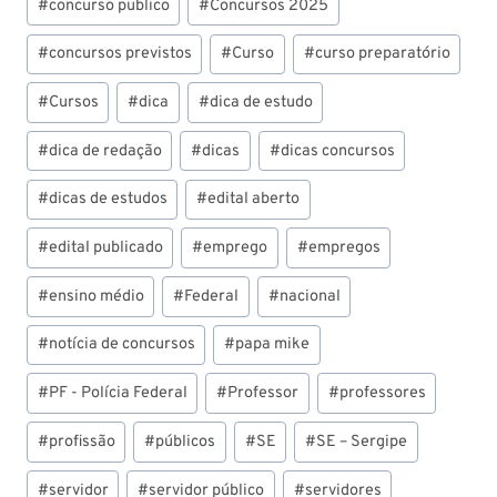
#
concurso publico
#
Concursos 2025
#
concursos previstos
#
Curso
#
curso preparatório
#
Cursos
#
dica
#
dica de estudo
#
dica de redação
#
dicas
#
dicas concursos
#
dicas de estudos
#
edital aberto
#
edital publicado
#
emprego
#
empregos
#
ensino médio
#
Federal
#
nacional
#
notícia de concursos
#
papa mike
#
PF - Polícia Federal
#
Professor
#
professores
#
profissão
#
públicos
#
SE
#
SE – Sergipe
#
servidor
#
servidor público
#
servidores