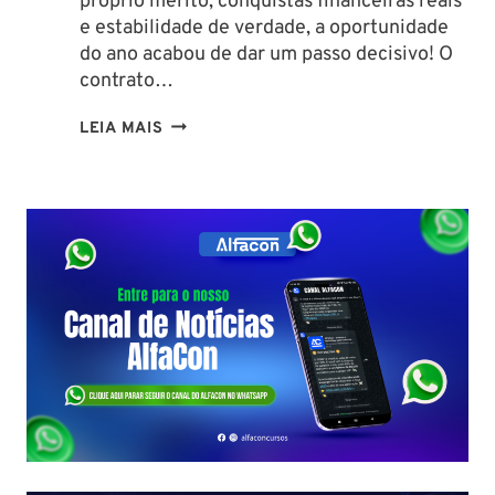
próprio mérito, conquistas financeiras reais
e estabilidade de verdade, a oportunidade
do ano acabou de dar um passo decisivo! O
contrato…
CONCURSO
LEIA MAIS
SEFAZ
SC:
CONTRATO
COM
A
FCC
É
ASSINADO
E
EDITAL
É
IMINENTE!
SALÁRIOS