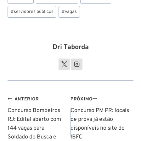
#
servidores públicos
#
vagas
Dri Taborda
Navegação
ANTERIOR
PRÓXIMO
de
Concurso Bombeiros
Concurso PM PR: locais
RJ: Edital aberto com
de prova já estão
Post
144 vagas para
disponíveis no site do
Soldado de Busca e
IBFC