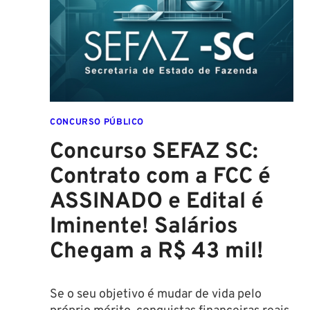
EDITAL
CONFIRMADO
PARA
SETEMBRO!
CONCURSO PÚBLICO
Concurso SEFAZ SC:
Contrato com a FCC é
ASSINADO e Edital é
Iminente! Salários
Chegam a R$ 43 mil!
Se o seu objetivo é mudar de vida pelo