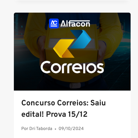
PM
SP:
PROVAS
SERÃO
APLICADAS
EM
MAIS
DE
50
CIDADES
Concurso Correios: Saiu
edital! Prova 15/12
Por
Dri Taborda
09/10/2024