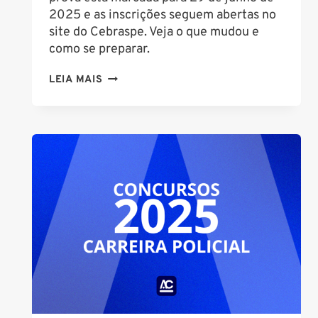
2025 e as inscrições seguem abertas no
site do Cebraspe. Veja o que mudou e
como se preparar.
CONCURSO
LEIA MAIS
AGENTE
ADMINISTRATIVO
POLÍCIA
FEDERAL:
EDITAL
É
RETIFICADO;
VEJA
O
QUE
MUDA!