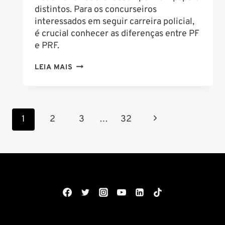
distintos. Para os concurseiros
interessados em seguir carreira policial,
é crucial conhecer as diferenças entre PF
e PRF.
QUAL
LEIA MAIS
É
A
DIFERENÇA
Navegação
ENTRE
Página
1
2
3
…
32
PF
da
Seguinte
E
Página
PRF?