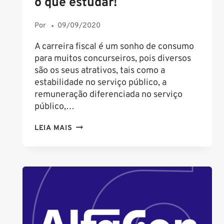
o que estudar!
AS
PROVAS
Por
09/09/2020
A carreira fiscal é um sonho de consumo
para muitos concurseiros, pois diversos
são os seus atrativos, tais como a
estabilidade no serviço público, a
remuneração diferenciada no serviço
público,…
DIREITO
LEIA MAIS
ADMINISTRATIVO
PARA
AS
CARREIRAS
FISCAIS:
COMO
E
O