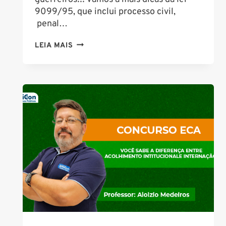
9099/95, que inclui processo civil,
penal…
EXCLUSIVAS
LEIA MAIS
E
EFICAZES:
ESSAS
DICAS
SOBRE
JUIZADO
ESPECIAL
CRIMINAL
IRÃO
TE
AJUDAR
NA
PROVA