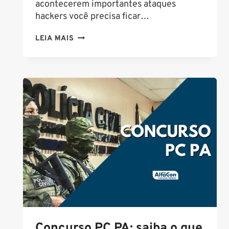
acontecerem importantes ataques
hackers você precisa ficar…
ATUALIDADES
LEIA MAIS
EM
CONCURSOS:
ATAQUES
HACKERS
AO
STJ
E
TSE
PODEM
CAIR
NA
PROVA
Concurso PC PA: saiba o que