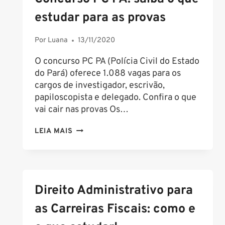
estudar para as provas
Por
Luana
13/11/2020
O concurso PC PA (Polícia Civil do Estado
do Pará) oferece 1.088 vagas para os
cargos de investigador, escrivão,
papiloscopista e delegado. Confira o que
vai cair nas provas Os…
CONCURSO
LEIA MAIS
PC
PA:
SAIBA
O
Direito Administrativo para
QUE
ESTUDAR
as Carreiras Fiscais: como e
PARA