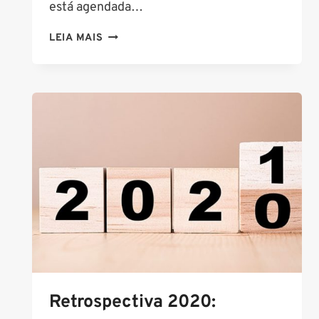
está agendada…
CONCURSO
LEIA MAIS
PF:
SAIBA
TUDO
O
QUE
ESTUDAR
PARA
AS
PROVAS
Retrospectiva 2020: