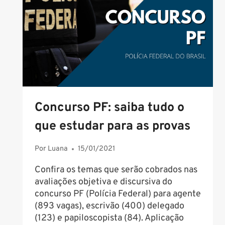
HORA
PARA
A
PROVA
QUE
OCORRE
NESTE
DOMINGO
(9)
Concurso PF: saiba tudo o
que estudar para as provas
Por
Luana
15/01/2021
Confira os temas que serão cobrados nas
avaliações objetiva e discursiva do
concurso PF (Polícia Federal) para agente
(893 vagas), escrivão (400) delegado
(123) e papiloscopista (84). Aplicação