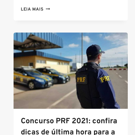
CONCURSO
LEIA MAIS
PRF:
CEBRASPE
DIVULGA
GABARITO
PRELIMINAR;
VEJA
QUAIS
QUESTÕES
CABEM
RECURSO
Concurso PRF 2021: confira
dicas de última hora para a