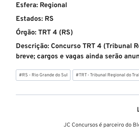
Esfera:
Regional
Estados:
RS
Órgão
:
TRT 4 (RS)
Descrição
:
Concurso TRT 4 (Tribunal R
breve; cargos e vagas ainda serão anu
Tags
#
RS - Rio Grande do Sul
#
TRT - Tribunal Regional do Tr
do
Post:
JC Concursos é parceiro do Blo