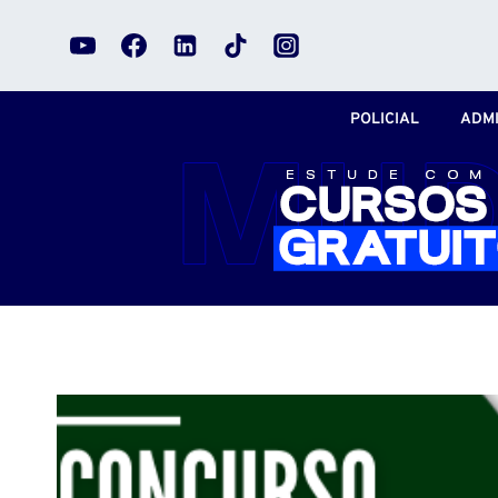
Pular
para
o
Conteúdo
POLICIAL
ADMI