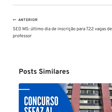
Navegação
ANTERIOR
SED MS: último dia de inscrição para 722 vagas de
de
professor
Post
Posts Similares