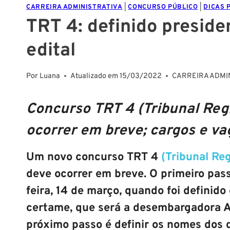
CARREIRA ADMINISTRATIVA
|
CONCURSO PÚBLICO
|
DICAS 
TRT 4: definido presid
edital
Por
Luana
Atualizado em
15/03/2022
CARREIRA ADMI
Concurso TRT 4 (Tribunal Reg
ocorrer em breve; cargos e v
Um novo concurso
TRT 4
(
Tribunal Reg
deve ocorrer em breve. O primeiro pas
feira,
14 de março
, quando foi definid
certame, que será a desembargadora A
próximo passo é definir os nomes dos