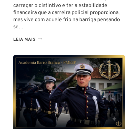
carregar o distintivo e ter a estabilidade
financeira que a carreira policial proporciona,
mas vive com aquele frio na barriga pensando
se…
TENHO
LEIA MAIS
ALTURA
PARA
SER
POLICIAL?
DESCUBRA
AS
NOVAS
REGRAS!
ALTURA
MÍNIMA
PARA
CONCURSO
POLICIAL: