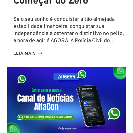
Começar do Zero
Se o seu sonho é conquistar a tão almejada
estabilidade financeira, conquistar sua
independência e ostentar o distintivo no peito,
a hora de agir é AGORA. A Polícia Civil do…
CONCURSO
LEIA MAIS
PC
PA
2026:
COMISSÃO
ORGANIZADORA
FORMADA!
VEJA
VAGAS,
SALÁRIOS
E
COMO