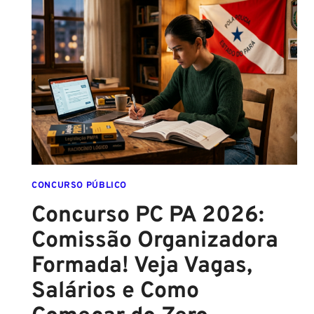
CONTRATO
COM
A
FCC
É
ASSINADO
E
EDITAL
É
IMINENTE!
SALÁRIOS
CHEGAM
CONCURSO PÚBLICO
A
Concurso PC PA 2026:
R$
Comissão Organizadora
43
MIL!
Formada! Veja Vagas,
Salários e Como