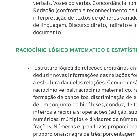
verbais. Vozes do verbo. Concordância nomi
Redação (confronto e reconhecimento de f
interpretação de textos de gêneros variad
de linguagem. Discurso direto, indireto e 
documento.
RACIOCÍNIO LÓGICO MATEMÁTICO E ESTATÍST
Estrutura lógica de relações arbitrárias ent
deduzir novas informações das relações fo
a estrutura daquelas relações. Compreensã
raciocínio verbal, raciocínio matemático, r
formação de conceitos, discriminação de e
de um conjunto de hipóteses, conduz, de 
inteiros e racionais: operações (adição, su
numéricas; múltiplos e divisores de númer
frações. Números e grandezas proporcionai
proporcionais; regra de três; porcentagem