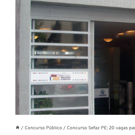
/
Concurso Público
/
Concurso Sefaz PE: 20 vagas pa