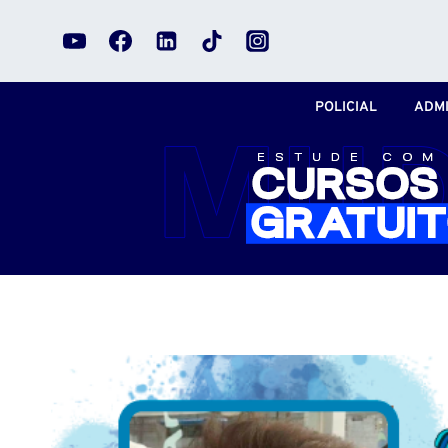
Pular
para
o
Conteúdo
POLICIAL
ADMI