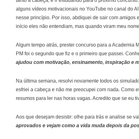
tanto a cabeça, e ir estudando para o próximo concurso
alguns vídeos motivacionais no YouTube no canal do A
nesse princípio. Por isso, abdiquei de sair com amigos 
início eles não entendiam, mas quando viram meu nome 
Algum tempo atrás, prestei concurso para a Academia Mi
PM foi o segundo que fiz e o primeiro que passei. Con
ajudou com motivação, ensinamento, inspiração e m
Na última semana, resolvi novamente todos os simulados
esfriei a cabeça e não me preocupei com nada. Como e
resumos para ler nas horas vagas. Acredito que se eu tiv
Aos que desejam desistir: olhe para trás e analise se va
aprovados e vejam como a vida muda depois da po