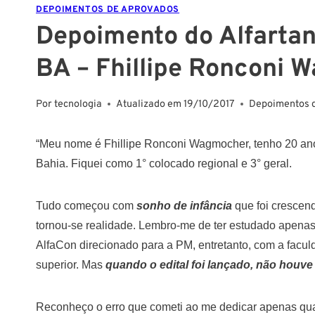
DEPOIMENTOS DE APROVADOS
Depoimento do Alfartan
BA – Fhillipe Ronconi
Por
tecnologia
Atualizado em
19/10/2017
Depoimentos 
“Meu nome é Fhillipe Ronconi Wagmocher, tenho 20 anos,
Bahia. Fiquei como 1° colocado regional e 3° geral.
Tudo começou com
sonho de infância
que foi crescen
tornou-se realidade. Lembro-me de ter estudado apenas
AlfaCon direcionado para a PM, entretanto, com a facu
superior. Mas
quando o edital foi lançado, não houve
Reconheço o erro que cometi ao me dedicar apenas qua