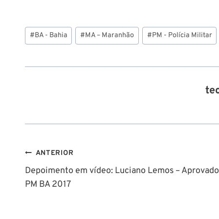
Tags
#
BA - Bahia
#
MA – Maranhão
#
PM - Polícia Militar
do
Post:
te
Navegação
ANTERIOR
Depoimento em vídeo: Luciano Lemos – Aprovado
de
PM BA 2017
Post