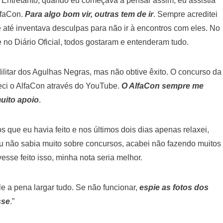
. Entretanto, quando eu começava a pensar assim, eu assistia
lfaCon.
Para algo bom vir, outras tem de ir
. Sempre acreditei
e até inventava desculpas para não ir à encontros com eles. No
no Diário Oficial, todos gostaram e entenderam tudo.
litar dos Agulhas Negras, mas não obtive êxito. O concurso da
heci o AlfaCon através do YouTube.
O AlfaCon sempre me
uito apoio
.
 que eu havia feito e nos últimos dois dias apenas relaxei,
u não sabia muito sobre concursos, acabei não fazendo muitos
esse feito isso, minha nota seria melhor.
le a pena largar tudo. Se não funcionar,
espie as fotos dos
sse
.”