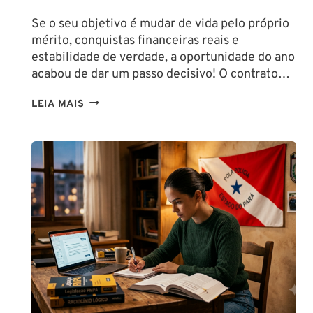
Se o seu objetivo é mudar de vida pelo próprio
mérito, conquistas financeiras reais e
estabilidade de verdade, a oportunidade do ano
acabou de dar um passo decisivo! O contrato…
CONCURSO
LEIA MAIS
SEFAZ
SC:
CONTRATO
COM
A
FCC
É
ASSINADO
E
EDITAL
É
IMINENTE!