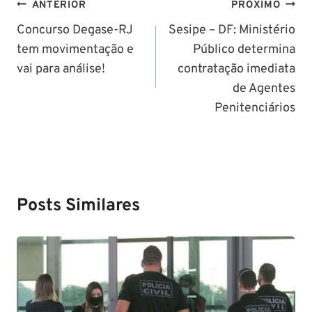
Navegação
ANTERIOR
PRÓXIMO
de
Concurso Degase-RJ
Sesipe – DF: Ministério
tem movimentação e
Público determina
Post
vai para análise!
contratação imediata
de Agentes
Penitenciários
Posts Similares