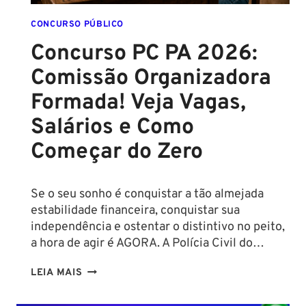
SALÁRIOS
CHEGAM
CONCURSO PÚBLICO
A
Concurso PC PA 2026:
R$
Comissão Organizadora
43
MIL!
Formada! Veja Vagas,
Salários e Como
Começar do Zero
Se o seu sonho é conquistar a tão almejada
estabilidade financeira, conquistar sua
independência e ostentar o distintivo no peito,
a hora de agir é AGORA. A Polícia Civil do…
CONCURSO
LEIA MAIS
PC
PA