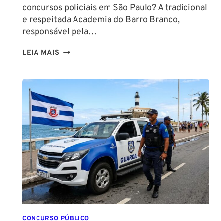
concursos policiais em São Paulo? A tradicional
e respeitada Academia do Barro Branco,
responsável pela…
NA
LEIA MAIS
PMESP,
O
CADETE
SAI
DA
ESCOLA
FORMADO
EM
DIREITO
CONCURSO PÚBLICO