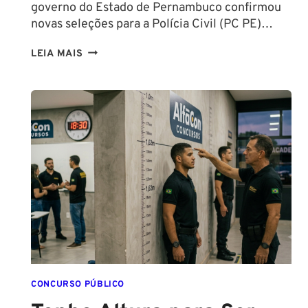
governo do Estado de Pernambuco confirmou
novas seleções para a Polícia Civil (PC PE)…
CONCURSOS
LEIA MAIS
PCPE
E
PMPE
2026:
ATÉ
O
FINAL
DESTE
ANO!
CONCURSO PÚBLICO