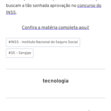
buscam a tão sonhada aprovação no
concurso do
INSS
.
Confira a matéria completa aqui!
Tags
#
INSS - Instituto Nacional do Seguro Social
do
Post:
#
SE – Sergipe
tecnologia