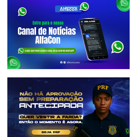
2026:
COMISSÃO
ORGANIZADORA
FORMADA!
VEJA
VAGAS,
SALÁRIOS
E
COMO
COMEÇAR
DO
ZERO