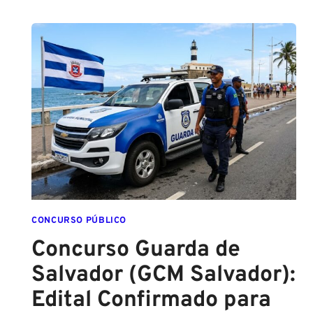
PMESP,
O
CADETE
SAI
DA
ESCOLA
FORMADO
EM
DIREITO
CONCURSO PÚBLICO
Concurso Guarda de
Salvador (GCM Salvador):
Edital Confirmado para