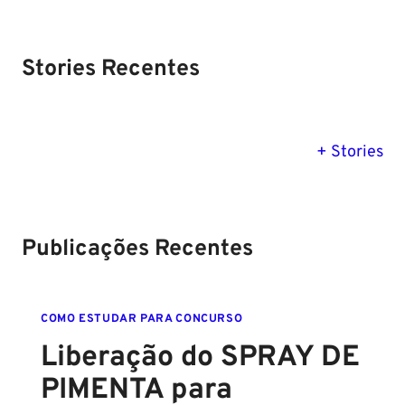
Stories Recentes
PM SE tem
Concurso
Concurso 
previsão para
Polícia Federal:
MG: descu
+ Stories
Setembro de
saiba tudo
tudo sobre
2024
sobre!
edital para
Soldado!
Publicações Recentes
COMO ESTUDAR PARA CONCURSO
Liberação do SPRAY DE
PIMENTA para