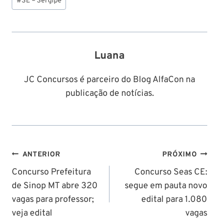
Post:
#
SE – Sergipe
Luana
JC Concursos é parceiro do Blog AlfaCon na
publicação de notícias.
Navegação
ANTERIOR
PRÓXIMO
de
Concurso Prefeitura
Concurso Seas CE:
de Sinop MT abre 320
segue em pauta novo
Post
vagas para professor;
edital para 1.080
veja edital
vagas