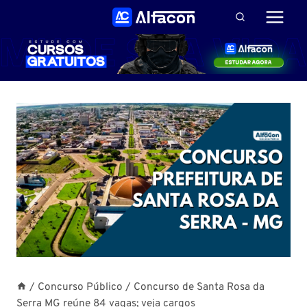
Pular
para
o
Conteúdo
/
Concurso Público
/
Concurso de Santa Rosa da
Serra MG reúne 84 vagas; veja cargos