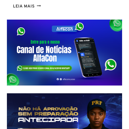
CONCURSO
LEIA MAIS
SEFAZ
SC:
CONTRATO
COM
A
FCC
É
ASSINADO
E
EDITAL
É
IMINENTE!
SALÁRIOS
CHEGAM
A
R$
43