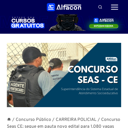
Pular
para
o
Conteúdo
/
Concurso Público
/
CARREIRA POLICIAL
/
Concurso
Seas CE: segue em pauta novo edital para 1.080 vagas