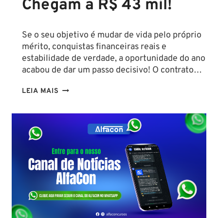
Chegam a R$ 43 mil!
Se o seu objetivo é mudar de vida pelo próprio
mérito, conquistas financeiras reais e
estabilidade de verdade, a oportunidade do ano
acabou de dar um passo decisivo! O contrato…
CONCURSO
LEIA MAIS
SEFAZ
SC:
CONTRATO
COM
A
FCC
É
ASSINADO
E
EDITAL