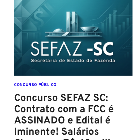
SALVADOR
(GCM
SALVADOR):
EDITAL
CONFIRMADO
PARA
SETEMBRO!
CONCURSO PÚBLICO
Concurso SEFAZ SC:
Contrato com a FCC é
ASSINADO e Edital é
Iminente! Salários