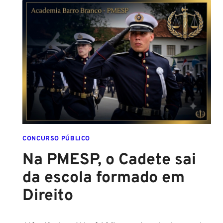
SER
POLICIAL?
DESCUBRA
AS
NOVAS
REGRAS!
ALTURA
MÍNIMA
PARA
CONCURSO
POLICIAL:
CONCURSO PÚBLICO
Na PMESP, o Cadete sai
da escola formado em
Direito