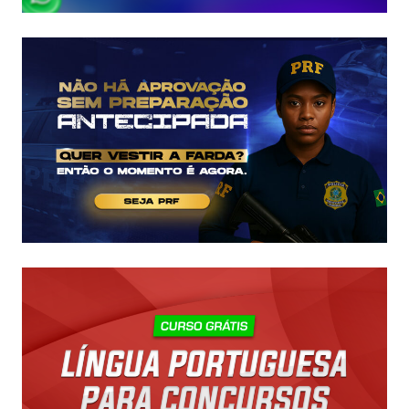
É
IMINENTE!
SALÁRIOS
CHEGAM
A
R$
43
MIL!