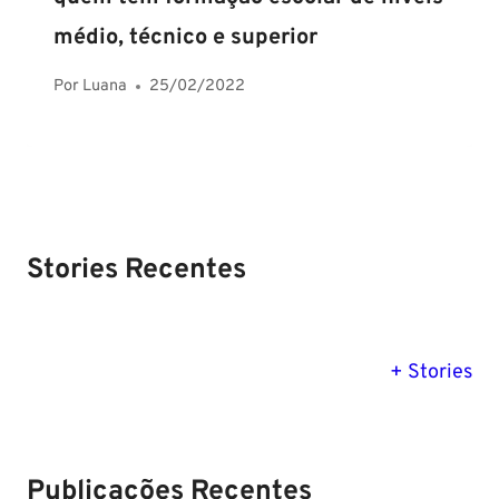
médio, técnico e superior
Por
Luana
25/02/2022
Stories Recentes
PM SE tem
Concurso
Concurso 
previsão para
Polícia Federal:
MG: descu
+ Stories
Setembro de
saiba tudo
tudo sobre
2024
sobre!
edital para
Soldado!
Publicações Recentes