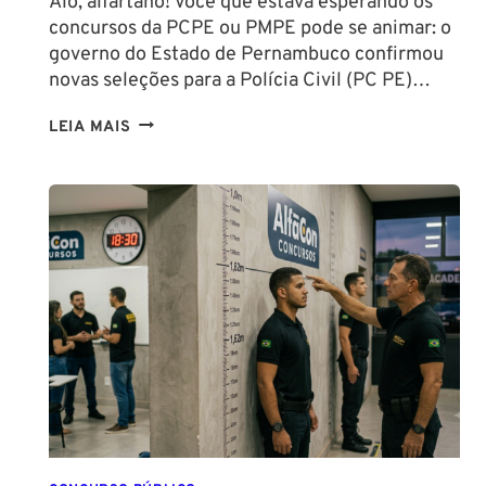
Alô, alfartano! Você que estava esperando os
concursos da PCPE ou PMPE pode se animar: o
governo do Estado de Pernambuco confirmou
novas seleções para a Polícia Civil (PC PE)…
CONCURSOS
LEIA MAIS
PCPE
E
PMPE
2026:
ATÉ
O
FINAL
DESTE
ANO!