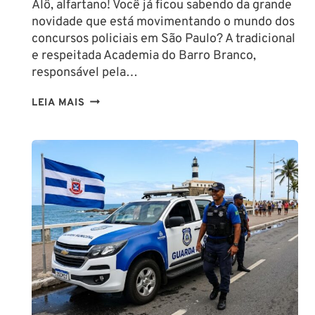
Alô, alfartano! Você já ficou sabendo da grande
novidade que está movimentando o mundo dos
concursos policiais em São Paulo? A tradicional
e respeitada Academia do Barro Branco,
responsável pela…
NA
LEIA MAIS
PMESP,
O
CADETE
SAI
DA
ESCOLA
FORMADO
EM
DIREITO