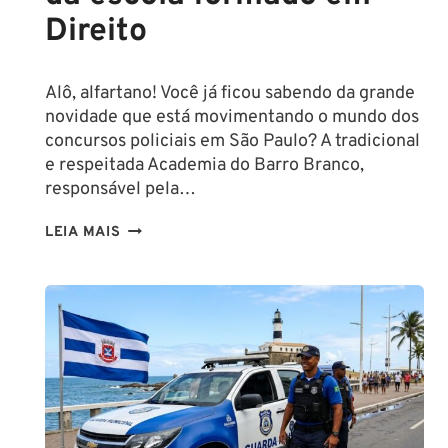
Direito
Alô, alfartano! Você já ficou sabendo da grande
novidade que está movimentando o mundo dos
concursos policiais em São Paulo? A tradicional
e respeitada Academia do Barro Branco,
responsável pela…
NA
LEIA MAIS
PMESP,
O
CADETE
SAI
DA
ESCOLA
FORMADO
EM
DIREITO