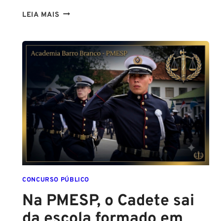
TENHO
LEIA MAIS
ALTURA
PARA
SER
POLICIAL?
DESCUBRA
AS
NOVAS
REGRAS!
ALTURA
MÍNIMA
PARA
CONCURSO
POLICIAL:
CONCURSO PÚBLICO
Na PMESP, o Cadete sai
da escola formado em