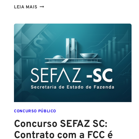
CONCURSO
LEIA MAIS
GUARDA
DE
SALVADOR
(GCM
SALVADOR):
EDITAL
CONFIRMADO
PARA
SETEMBRO!
CONCURSO PÚBLICO
Concurso SEFAZ SC:
Contrato com a FCC é