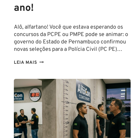
ano!
Alô, alfartano! Você que estava esperando os
concursos da PCPE ou PMPE pode se animar: o
governo do Estado de Pernambuco confirmou
novas seleções para a Polícia Civil (PC PE)…
CONCURSOS
LEIA MAIS
PCPE
E
PMPE
2026:
ATÉ
O
FINAL
DESTE
ANO!