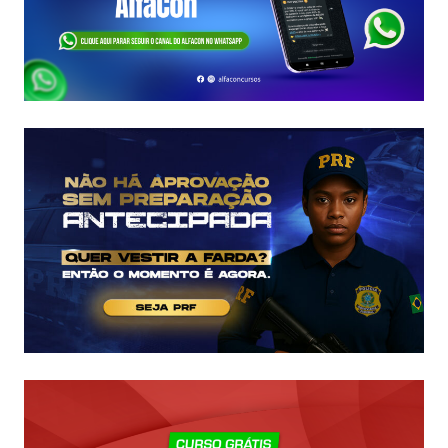
ASSINADO
E
EDITAL
É
IMINENTE!
SALÁRIOS
CHEGAM
A
R$
43
MIL!