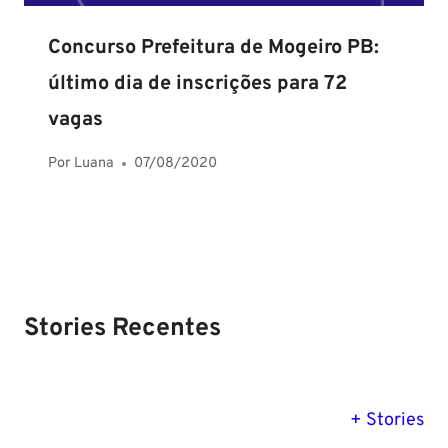
Concurso Prefeitura de Mogeiro PB:
último dia de inscrições para 72
vagas
Por
Luana
07/08/2020
Stories Recentes
PM SE tem
Concurso
Concurso 
previsão para
Polícia Federal:
MG: descu
+ Stories
Setembro de
saiba tudo
tudo sobre