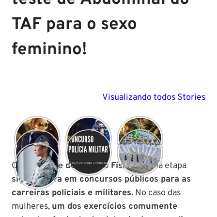
TAF para o sexo
feminino!
Visualizando todos Stories
O
TAF (Teste de Aptidão Física)
é uma etapa
significativa em concursos públicos para as
carreiras policiais e militares
. No caso das
mulheres,
um dos exercícios comumente