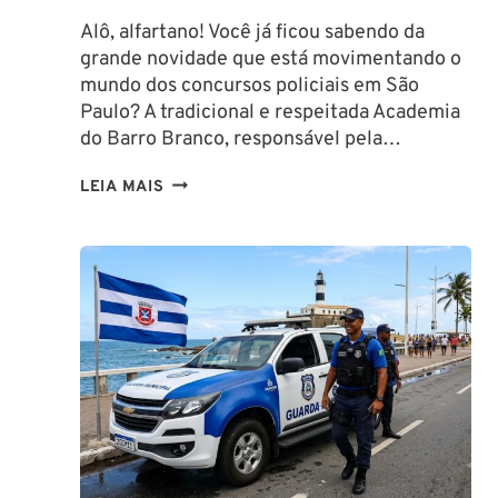
Alô, alfartano! Você já ficou sabendo da
grande novidade que está movimentando o
mundo dos concursos policiais em São
Paulo? A tradicional e respeitada Academia
do Barro Branco, responsável pela…
NA
LEIA MAIS
PMESP,
O
CADETE
SAI
DA
ESCOLA
FORMADO
EM
DIREITO