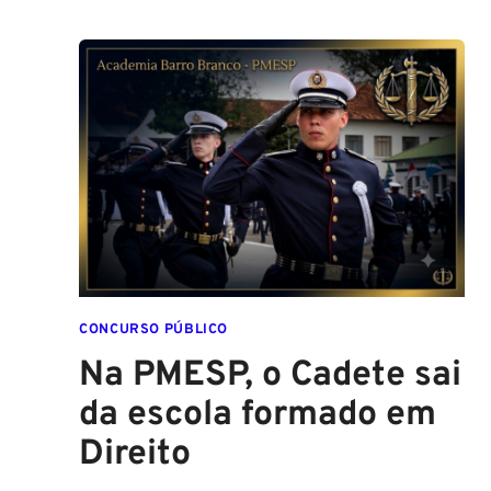
ALTURA
PARA
SER
POLICIAL?
DESCUBRA
AS
NOVAS
REGRAS!
ALTURA
MÍNIMA
PARA
CONCURSO
POLICIAL:
CONCURSO PÚBLICO
Na PMESP, o Cadete sai
da escola formado em
Direito