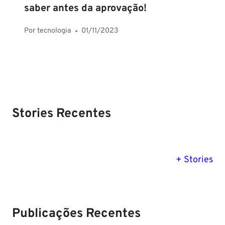
saber antes da aprovação!
Por
tecnologia
01/11/2023
Stories Recentes
PM SE tem
Concurso
Concurso 
previsão para
Polícia Federal:
MG: descu
+ Stories
Setembro de
saiba tudo
tudo sobre
2024
sobre!
edital para
Soldado!
Publicações Recentes