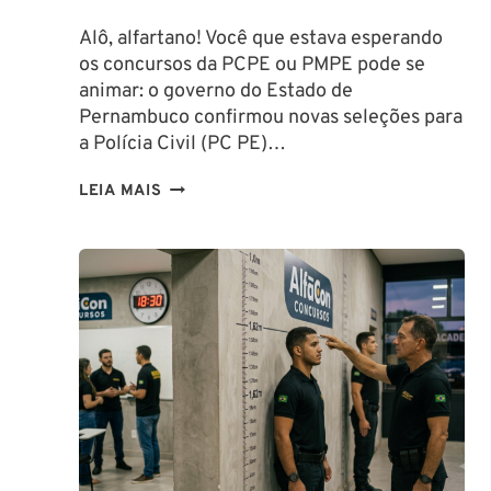
Alô, alfartano! Você que estava esperando
os concursos da PCPE ou PMPE pode se
animar: o governo do Estado de
Pernambuco confirmou novas seleções para
a Polícia Civil (PC PE)…
CONCURSOS
LEIA MAIS
PCPE
E
PMPE
2026:
ATÉ
O
FINAL
DESTE
ANO!