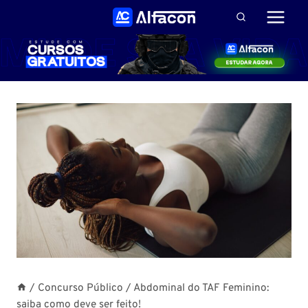
Pular
para
o
Conteúdo
/
Concurso Público
/
Abdominal do TAF Feminino:
saiba como deve ser feito!