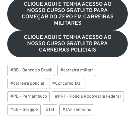
CLIQUE AQUI E TENHA ACESSO AO
NOSSO CURSO GRATUITO PARA
COMEÇAR DO ZERO EM CARREIRAS
MILITARES
CLIQUE AQUI E TENHA ACESSO AO
NOSSO CURSO GRATUITO PARA
CARREIRAS POLICIAIS
Tags
#
BB - Banco do Brasil
#
carreira militar
do
Post:
#
carreira policial
#
Concurso TAF
#
PE - Pernambuco
#
PRF - Polícia Rodoviária Federal
#
SE – Sergipe
#
taf
#
TAF Feminino