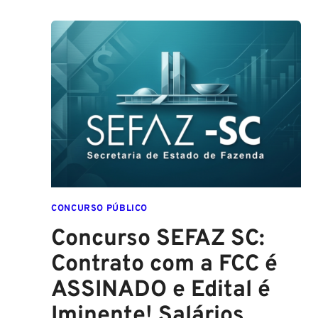
DE
SALVADOR
(GCM
SALVADOR):
EDITAL
CONFIRMADO
PARA
SETEMBRO!
CONCURSO PÚBLICO
Concurso SEFAZ SC:
Contrato com a FCC é
ASSINADO e Edital é
Iminente! Salários