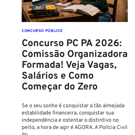
EDITAL
É
IMINENTE!
SALÁRIOS
CONCURSO PÚBLICO
CHEGAM
Concurso PC PA 2026:
A
R$
Comissão Organizadora
43
Formada! Veja Vagas,
MIL!
Salários e Como
Começar do Zero
Se o seu sonho é conquistar a tão almejada
estabilidade financeira, conquistar sua
independência e ostentar o distintivo no
peito, a hora de agir é AGORA. A Polícia Civil
do…