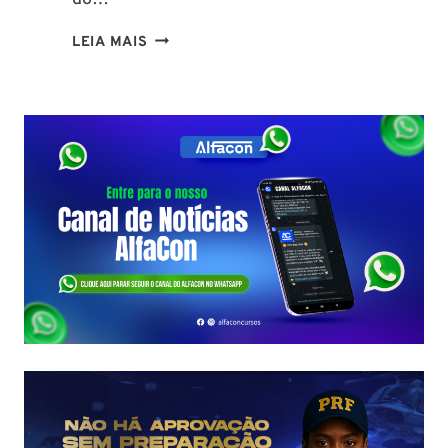
CONCURSO
LEIA MAIS
PC
PA
2026:
COMISSÃO
ORGANIZADORA
FORMADA!
VEJA
VAGAS,
SALÁRIOS
E
COMO
COMEÇAR
DO
ZERO