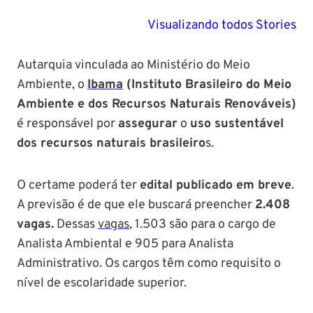
PM SE tem
Concurso
Concurso 
previsão para
Polícia Federal:
MG: descu
Visualizando todos Stories
Setembro de
saiba tudo
tudo sobre
2024
sobre!
edital para
Autarquia vinculada ao Ministério do Meio
Soldado!
Ambiente, o
Ibama
(Instituto Brasileiro do Meio
Ambiente e dos Recursos Naturais Renováveis)
é responsável por
assegurar
o
uso sustentável
dos recursos naturais brasileiro
s.
O certame poderá ter
edital publicado em breve
.
A previsão é de que ele buscará preencher
2.408
vagas.
Dessas
vagas
, 1.503 são para o cargo de
Analista Ambiental e 905 para Analista
Administrativo. Os cargos têm como requisito o
nível de escolaridade superior.