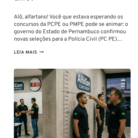
Alô, alfartano! Você que estava esperando os
concursos da PCPE ou PMPE pode se animar: o
governo do Estado de Pernambuco confirmou
novas seleções para a Polícia Civil (PC PE)…
CONCURSOS
LEIA MAIS
PCPE
E
PMPE
2026:
ATÉ
O
FINAL
DESTE
ANO!