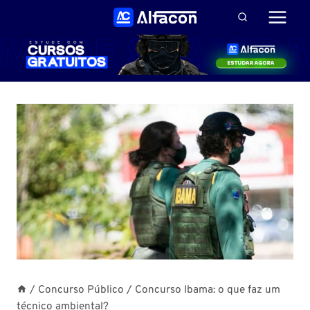
Pular
para
o
Conteúdo
/
Concurso Público
/
Concurso Ibama: o que faz um
técnico ambiental?