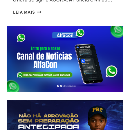
a hora de agir é AGORA. A Polícia Civil do…
CONCURSO
LEIA MAIS
PC
PA
2026:
COMISSÃO
ORGANIZADORA
FORMADA!
VEJA
VAGAS,
SALÁRIOS
E
COMO
COMEÇAR
DO
ZERO