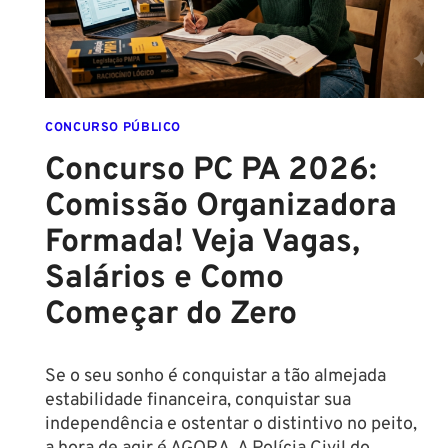
E
EDITAL
É
IMINENTE!
SALÁRIOS
CHEGAM
CONCURSO PÚBLICO
A
Concurso PC PA 2026:
R$
Comissão Organizadora
43
MIL!
Formada! Veja Vagas,
Salários e Como
Começar do Zero
Se o seu sonho é conquistar a tão almejada
estabilidade financeira, conquistar sua
independência e ostentar o distintivo no peito,