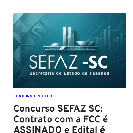
GUARDA
DE
SALVADOR
(GCM
SALVADOR):
EDITAL
CONFIRMADO
PARA
SETEMBRO!
CONCURSO PÚBLICO
Concurso SEFAZ SC:
Contrato com a FCC é
ASSINADO e Edital é