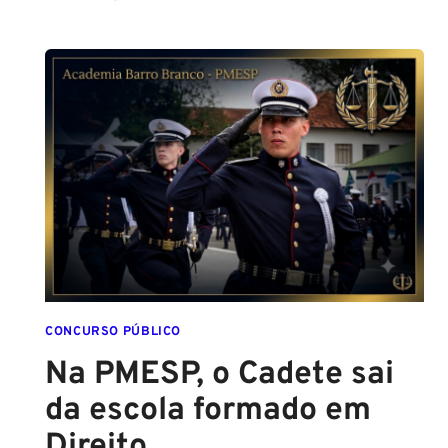
ALTURA
PARA
SER
POLICIAL?
DESCUBRA
AS
NOVAS
REGRAS!
ALTURA
MÍNIMA
PARA
CONCURSO
POLICIAL:
CONCURSO PÚBLICO
Na PMESP, o Cadete sai
da escola formado em
Direito