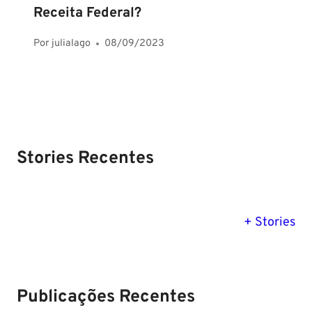
Receita Federal?
Por
julialago
08/09/2023
Stories Recentes
PM SE tem
Concurso
Concurso 
previsão para
Polícia Federal:
MG: descu
+ Stories
Setembro de
saiba tudo
tudo sobre
2024
sobre!
edital para
Soldado!
Publicações Recentes