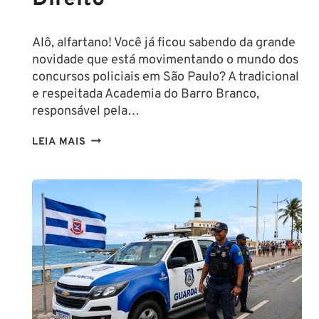
Alô, alfartano! Você já ficou sabendo da grande
novidade que está movimentando o mundo dos
concursos policiais em São Paulo? A tradicional
e respeitada Academia do Barro Branco,
responsável pela…
NA
LEIA MAIS
PMESP,
O
CADETE
SAI
DA
ESCOLA
FORMADO
EM
DIREITO