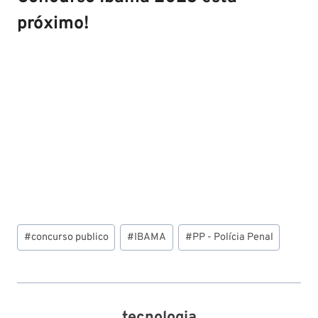
próximo!
Tags
#
concurso publico
#
IBAMA
#
PP - Polícia Penal
do
Post:
tecnologia