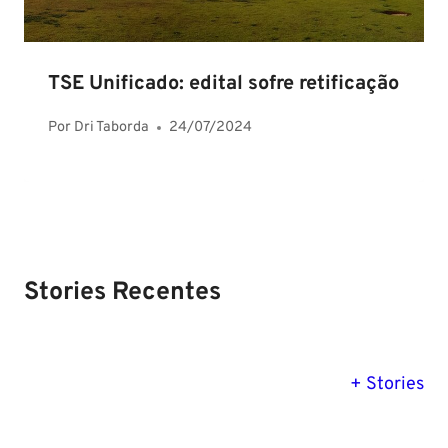
TSE Unificado: edital sofre retificação
Por
Dri Taborda
24/07/2024
Stories Recentes
PM SE tem
Concurso
Concurso 
previsão para
Polícia Federal:
MG: descu
+ Stories
Setembro de
saiba tudo
tudo sobre
2024
sobre!
edital para