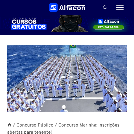
Pular
para
o
Conteúdo
/
Concurso Público
/
Concurso Marinha: inscrições
abertas para tenente!