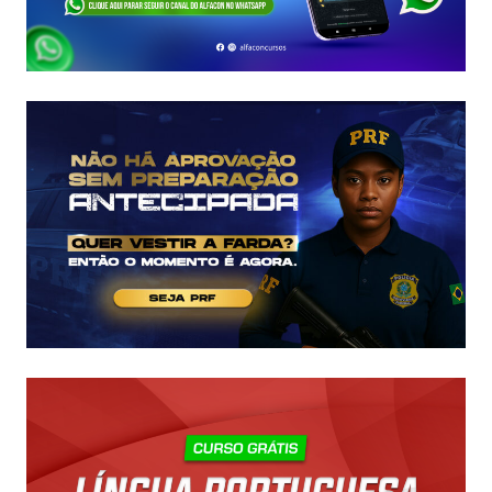
E
EDITAL
É
IMINENTE!
SALÁRIOS
CHEGAM
A
R$
43
MIL!