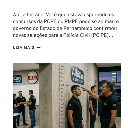
Alô, alfartano! Você que estava esperando os
concursos da PCPE ou PMPE pode se animar: o
governo do Estado de Pernambuco confirmou
novas seleções para a Polícia Civil (PC PE)…
CONCURSOS
LEIA MAIS
PCPE
E
PMPE
2026:
ATÉ
O
FINAL
DESTE
ANO!