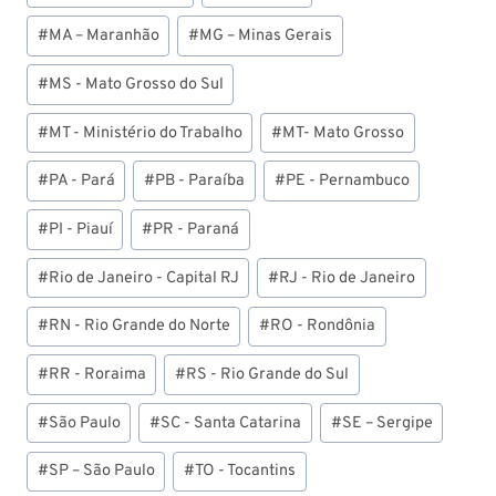
#
MA – Maranhão
#
MG – Minas Gerais
#
MS - Mato Grosso do Sul
#
MT - Ministério do Trabalho
#
MT- Mato Grosso
#
PA - Pará
#
PB - Paraíba
#
PE - Pernambuco
#
PI - Piauí
#
PR - Paraná
#
Rio de Janeiro - Capital RJ
#
RJ - Rio de Janeiro
#
RN - Rio Grande do Norte
#
RO - Rondônia
#
RR - Roraima
#
RS - Rio Grande do Sul
#
São Paulo
#
SC - Santa Catarina
#
SE – Sergipe
#
SP – São Paulo
#
TO - Tocantins