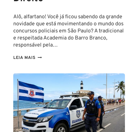
Alô, alfartano! Você já ficou sabendo da grande
novidade que está movimentando o mundo dos
concursos policiais em São Paulo? A tradicional
e respeitada Academia do Barro Branco,
responsável pela…
NA
LEIA MAIS
PMESP,
O
CADETE
SAI
DA
ESCOLA
FORMADO
EM
DIREITO