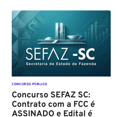
GUARDA
DE
SALVADOR
(GCM
SALVADOR):
EDITAL
CONFIRMADO
PARA
SETEMBRO!
CONCURSO PÚBLICO
Concurso SEFAZ SC:
Contrato com a FCC é
ASSINADO e Edital é