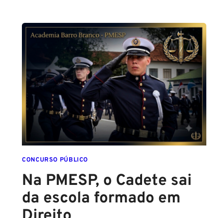
ALTURA
PARA
SER
POLICIAL?
DESCUBRA
AS
NOVAS
REGRAS!
ALTURA
MÍNIMA
PARA
CONCURSO
POLICIAL:
CONCURSO PÚBLICO
Na PMESP, o Cadete sai
da escola formado em
Direito