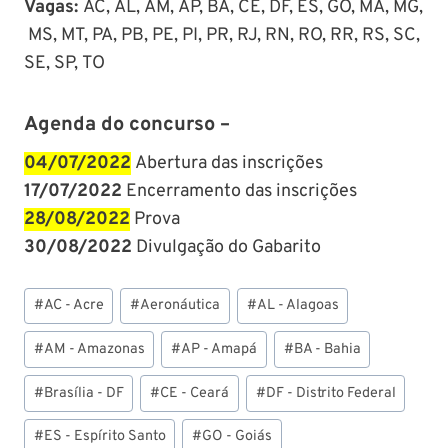
Vagas:
AC, AL, AM, AP, BA, CE, DF, ES, GO, MA, MG,
MS, MT, PA, PB, PE, PI, PR, RJ, RN, RO, RR, RS, SC,
SE, SP, TO
Agenda do concurso –
04/07/2022
Abertura das inscrições
17/07/2022
Encerramento das inscrições
28/08/2022
Prova
30/08/2022
Divulgação do Gabarito
Tags
#
AC - Acre
#
Aeronáutica
#
AL - Alagoas
do
Post:
#
AM - Amazonas
#
AP - Amapá
#
BA - Bahia
#
Brasília - DF
#
CE - Ceará
#
DF - Distrito Federal
#
ES - Espírito Santo
#
GO - Goiás