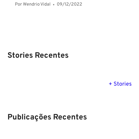
Por
Wendrio Vidal
09/12/2022
Stories Recentes
PM SE tem
Concurso
Concurso 
previsão para
Polícia Federal:
MG: descu
+ Stories
Setembro de
saiba tudo
tudo sobre
2024
sobre!
edital para
Soldado!
Publicações Recentes