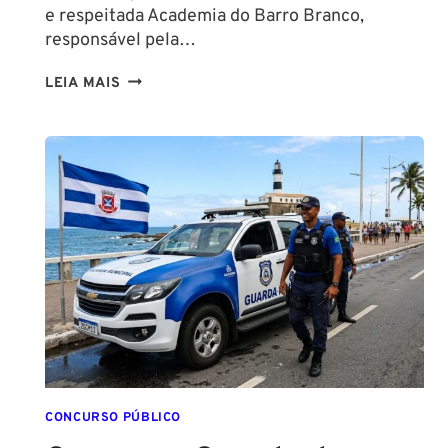
e respeitada Academia do Barro Branco,
responsável pela…
NA
LEIA MAIS
PMESP,
O
CADETE
SAI
DA
ESCOLA
FORMADO
EM
DIREITO
CONCURSO PÚBLICO