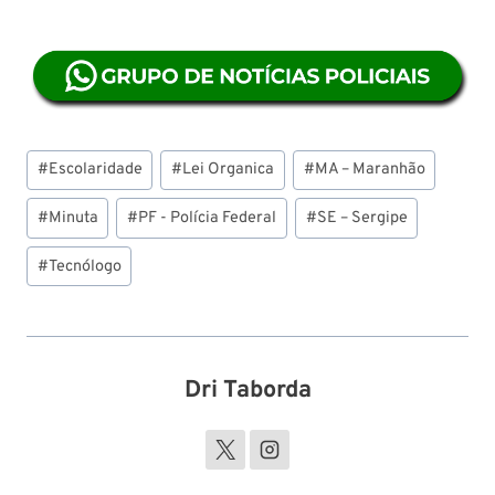
Tags
#
Escolaridade
#
Lei Organica
#
MA – Maranhão
do
Post:
#
Minuta
#
PF - Polícia Federal
#
SE – Sergipe
#
Tecnólogo
Dri Taborda