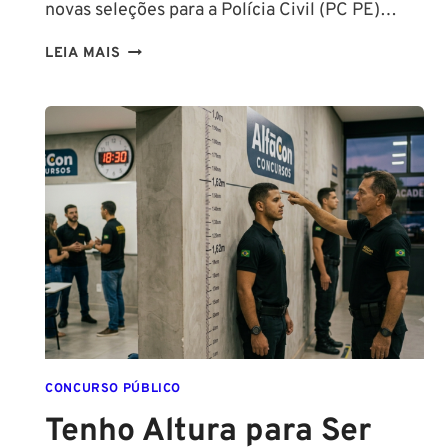
novas seleções para a Polícia Civil (PC PE)…
CONCURSOS
LEIA MAIS
PCPE
E
PMPE
2026:
ATÉ
O
FINAL
DESTE
ANO!
CONCURSO PÚBLICO
Tenho Altura para Ser