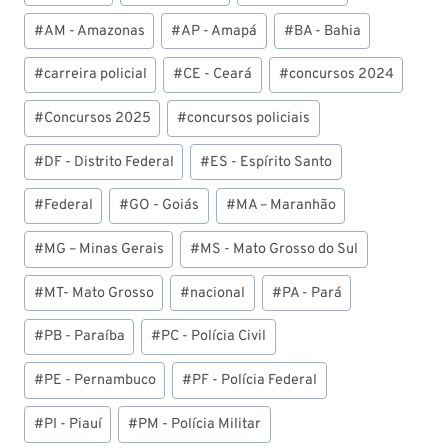
do
Post:
#
AM - Amazonas
#
AP - Amapá
#
BA - Bahia
#
carreira policial
#
CE - Ceará
#
concursos 2024
#
Concursos 2025
#
concursos policiais
#
DF - Distrito Federal
#
ES - Espírito Santo
#
Federal
#
GO - Goiás
#
MA – Maranhão
#
MG – Minas Gerais
#
MS - Mato Grosso do Sul
#
MT- Mato Grosso
#
nacional
#
PA - Pará
#
PB - Paraíba
#
PC - Polícia Civil
#
PE - Pernambuco
#
PF - Polícia Federal
#
PI - Piauí
#
PM - Polícia Militar