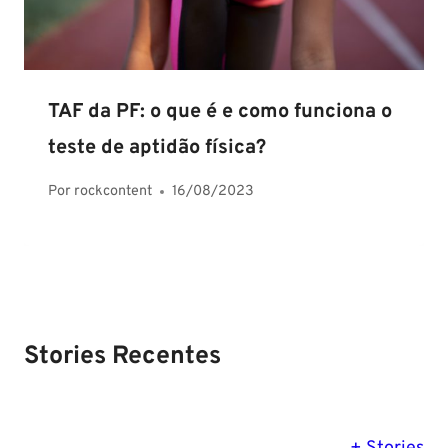
TAF da PF: o que é e como funciona o
teste de aptidão física?
Por
rockcontent
16/08/2023
Stories Recentes
PM SE tem
Concurso
Concurso 
previsão para
Polícia Federal:
MG: descu