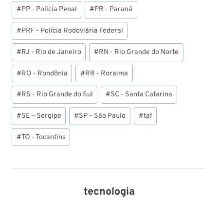
#
PP - Polícia Penal
#
PR - Paraná
#
PRF - Polícia Rodoviária Federal
#
RJ - Rio de Janeiro
#
RN - Rio Grande do Norte
#
RO - Rondônia
#
RR - Roraima
#
RS - Rio Grande do Sul
#
SC - Santa Catarina
#
SE – Sergipe
#
SP – São Paulo
#
taf
#
TO - Tocantins
tecnologia