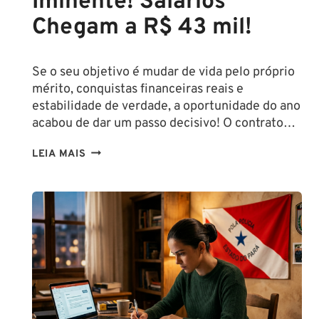
Iminente! Salários
Chegam a R$ 43 mil!
Se o seu objetivo é mudar de vida pelo próprio
mérito, conquistas financeiras reais e
estabilidade de verdade, a oportunidade do ano
acabou de dar um passo decisivo! O contrato…
CONCURSO
LEIA MAIS
SEFAZ
SC:
CONTRATO
COM
A
FCC
É
ASSINADO
E