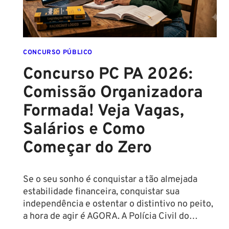
EDITAL
É
IMINENTE!
SALÁRIOS
CHEGAM
CONCURSO PÚBLICO
A
Concurso PC PA 2026:
R$
Comissão Organizadora
43
MIL!
Formada! Veja Vagas,
Salários e Como
Começar do Zero
Se o seu sonho é conquistar a tão almejada
estabilidade financeira, conquistar sua
independência e ostentar o distintivo no peito,
a hora de agir é AGORA. A Polícia Civil do…