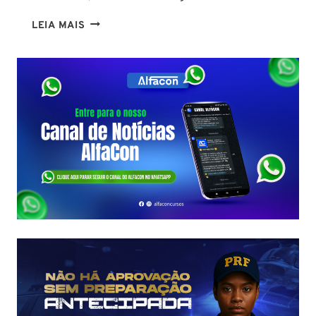
CURIOSIDADES
LEIA MAIS
SOBRE
A
PRF:
DESCUBRA
O
PERFIL
DO
EFETIVO,
LOTAÇÕES
E
COMO
GARANTIR
SUA
VAGA!