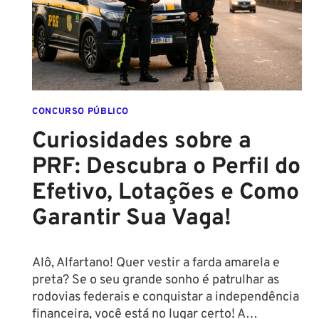
2026:
ENTENDA
O
IMPACTO
E
VEJA
OPORTUNIDADES
CONCURSO PÚBLICO
DE
Curiosidades sobre a
CONCURSO
PRF: Descubra o Perfil do
Efetivo, Lotações e Como
Garantir Sua Vaga!
Alô, Alfartano! Quer vestir a farda amarela e
preta? Se o seu grande sonho é patrulhar as
rodovias federais e conquistar a independência
financeira, você está no lugar certo! A…