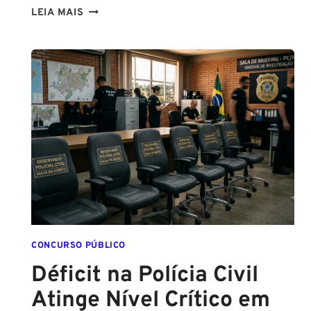
CONCURSO
LEIA MAIS
PC
PA
2026:
COMISSÃO
ORGANIZADORA
FORMADA!
VEJA
VAGAS,
SALÁRIOS
E
COMO
COMEÇAR
DO
ZERO
CONCURSO PÚBLICO
Déficit na Polícia Civil
Atinge Nível Crítico em