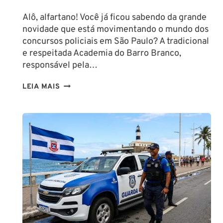
Alô, alfartano! Você já ficou sabendo da grande
novidade que está movimentando o mundo dos
concursos policiais em São Paulo? A tradicional
e respeitada Academia do Barro Branco,
responsável pela…
NA
LEIA MAIS
PMESP,
O
CADETE
SAI
DA
ESCOLA
FORMADO
EM
DIREITO