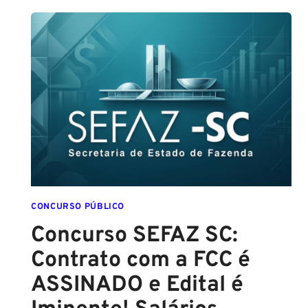
DE
SALVADOR
(GCM
SALVADOR):
EDITAL
CONFIRMADO
PARA
SETEMBRO!
CONCURSO PÚBLICO
Concurso SEFAZ SC:
Contrato com a FCC é
ASSINADO e Edital é