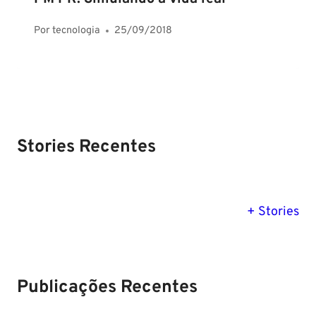
Por
tecnologia
25/09/2018
Stories Recentes
PM SE tem
Concurso
Concurso 
previsão para
Polícia Federal:
MG: descu
+ Stories
Setembro de
saiba tudo
tudo sobre
2024
sobre!
edital para
Soldado!
Publicações Recentes