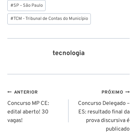
Post:
#
SP – São Paulo
#
TCM - Tribunal de Contas do Município
tecnologia
Navegação
ANTERIOR
PRÓXIMO
de
Concurso MP CE:
Concurso Delegado –
edital aberto! 30
ES: resultado final da
Post
vagas!
prova discursiva é
publicado