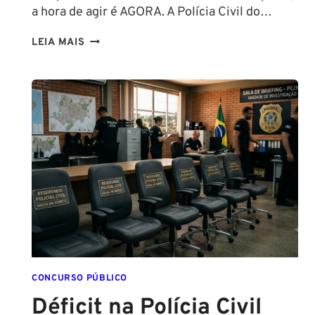
a hora de agir é AGORA. A Polícia Civil do…
CONCURSO
LEIA MAIS
PC
PA
2026:
COMISSÃO
ORGANIZADORA
FORMADA!
VEJA
VAGAS,
SALÁRIOS
E
COMO
COMEÇAR
DO
ZERO
CONCURSO PÚBLICO
Déficit na Polícia Civil