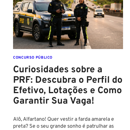
CRÍTICO
EM
2026:
ENTENDA
O
IMPACTO
E
VEJA
OPORTUNIDADES
CONCURSO PÚBLICO
DE
Curiosidades sobre a
CONCURSO
PRF: Descubra o Perfil do
Efetivo, Lotações e Como
Garantir Sua Vaga!
Alô, Alfartano! Quer vestir a farda amarela e
preta? Se o seu grande sonho é patrulhar as