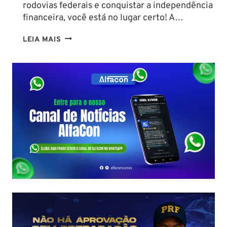
rodovias federais e conquistar a independência
financeira, você está no lugar certo! A…
CURIOSIDADES
LEIA MAIS
SOBRE
A
PRF:
DESCUBRA
O
PERFIL
DO
EFETIVO,
LOTAÇÕES
E
COMO
GARANTIR
SUA
VAGA!