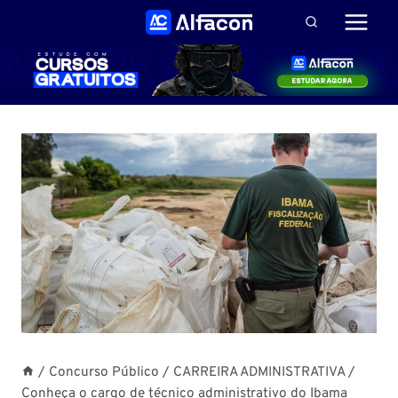
Pular
para
o
Conteúdo
/
Concurso Público
/
CARREIRA ADMINISTRATIVA
/
Conheça o cargo de técnico administrativo do Ibama