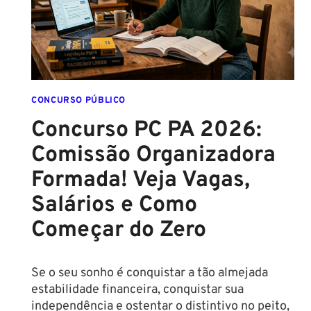
ASSINADO
E
EDITAL
É
IMINENTE!
SALÁRIOS
CHEGAM
CONCURSO PÚBLICO
A
Concurso PC PA 2026:
R$
Comissão Organizadora
43
MIL!
Formada! Veja Vagas,
Salários e Como
Começar do Zero
Se o seu sonho é conquistar a tão almejada
estabilidade financeira, conquistar sua
independência e ostentar o distintivo no peito,