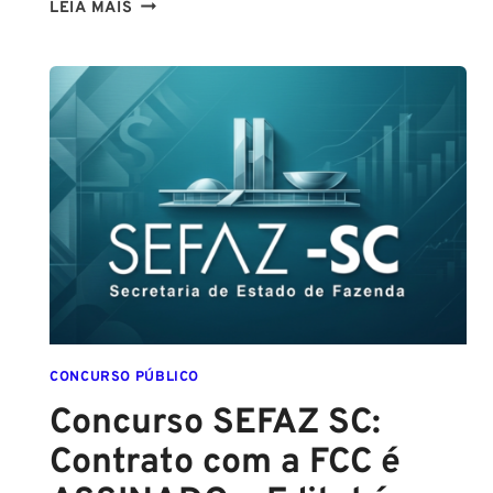
CONCURSO
LEIA MAIS
GUARDA
DE
SALVADOR
(GCM
SALVADOR):
EDITAL
CONFIRMADO
PARA
SETEMBRO!
CONCURSO PÚBLICO
Concurso SEFAZ SC:
Contrato com a FCC é