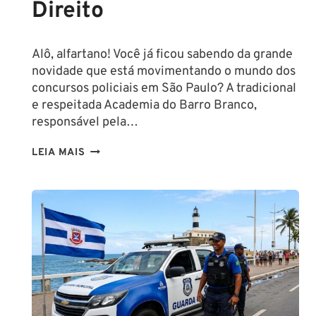
Direito
Alô, alfartano! Você já ficou sabendo da grande
novidade que está movimentando o mundo dos
concursos policiais em São Paulo? A tradicional
e respeitada Academia do Barro Branco,
responsável pela…
NA
LEIA MAIS
PMESP,
O
CADETE
SAI
DA
ESCOLA
FORMADO
EM
DIREITO