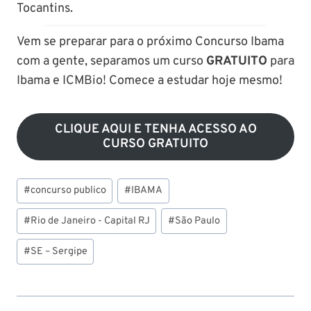
Tocantins.
Vem se preparar para o próximo Concurso Ibama
com a gente, separamos um curso
GRATUITO
para
Ibama e ICMBio! Comece a estudar hoje mesmo!
CLIQUE AQUI E TENHA ACESSO AO
CURSO GRATUITO
Tags
#
concurso publico
#
IBAMA
do
Post:
#
Rio de Janeiro - Capital RJ
#
São Paulo
#
SE – Sergipe