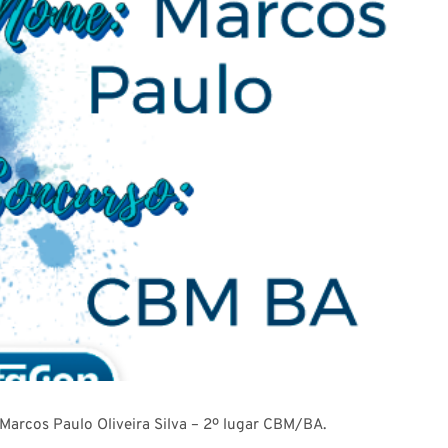
arcos Paulo Oliveira Silva – 2º lugar CBM/BA.