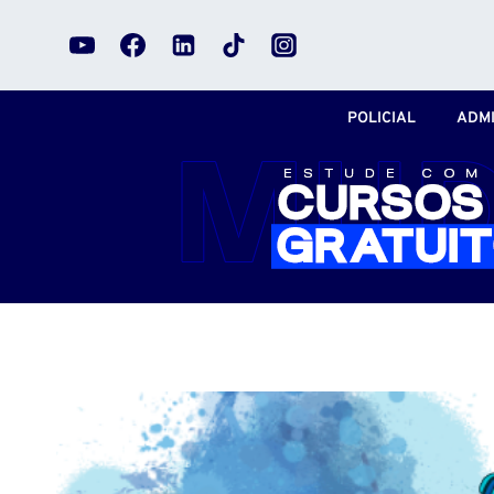
Pular
para
o
Conteúdo
POLICIAL
ADMI