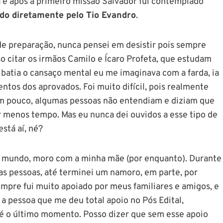
fa e após a primeiro missão Salvador fui contemplado
do diretamente pelo Tio Evandro
.
e preparação, nunca pensei em desistir pois sempre
o citar os irmãos Camilo e Ícaro Profeta, que estudam
 batia o cansaço mental eu me imaginava com a farda, ia
entos dos aprovados. Foi muito difícil, pois realmente
em pouco, algumas pessoas não entendiam e diziam que
ar menos tempo. Mas eu nunca dei ouvidos a esse tipo de
está aí, né?
 mundo, moro com a minha mãe (por enquanto). Durante
s pessoas, até terminei um namoro, em parte, por
mpre fui muito apoiado por meus familiares e amigos, e
a pessoa que me deu total apoio no Pós Edital,
é o último momento. Posso dizer que sem esse apoio