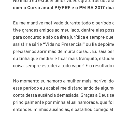
No início eu estudei pelos vídeos gratuitos do Al
com o Curso anual PF/PRF e o PM BA 2017 doa
Eu me mantive motivado durante todo o período d
tive grandes amigos ao meu lado, dentre eles poss
para concurso e são da área jurídica e sempre que
assistir a série “Vida no Presencial” ou lia depoim
precisamos abrir mão de muita coisa… Eu saia b
eu tinha que mediar e ficar mais tranquilo, estud
coisa, sempre estudei a todo vapor! E o resultado 
No momento eu namoro a mulher mais incrível do
esse período eu acabei me distanciando de alguma
conta dessa ausência demasiada. Graças a Deus se
principalmente por minha atual namorada, que foi 
entendeu minhas ausências, e batalhou comigo at