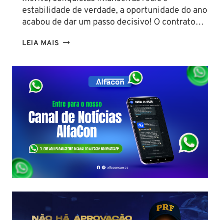
estabilidade de verdade, a oportunidade do ano
acabou de dar um passo decisivo! O contrato…
CONCURSO
LEIA MAIS
SEFAZ
SC:
CONTRATO
COM
A
FCC
É
ASSINADO
E
EDITAL
É
IMINENTE!
SALÁRIOS
CHEGAM
A