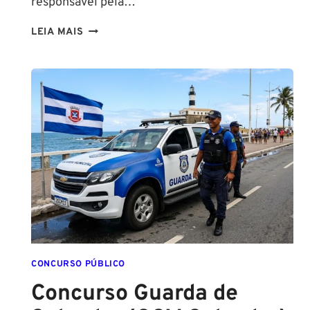
responsável pela…
NA
LEIA MAIS
PMESP,
O
CADETE
SAI
DA
ESCOLA
FORMADO
EM
DIREITO
CONCURSO PÚBLICO
Concurso Guarda de