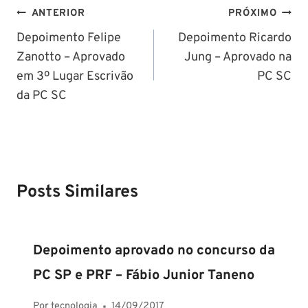
Navegação
ANTERIOR
PRÓXIMO
de
Depoimento Felipe
Depoimento Ricardo
Zanotto – Aprovado
Jung – Aprovado na
Post
em 3º Lugar Escrivão
PC SC
da PC SC
Posts Similares
Depoimento aprovado no concurso da
PC SP e PRF – Fábio Junior Taneno
Por
tecnologia
14/09/2017