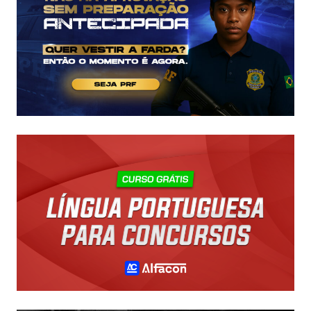
R$
43
MIL!