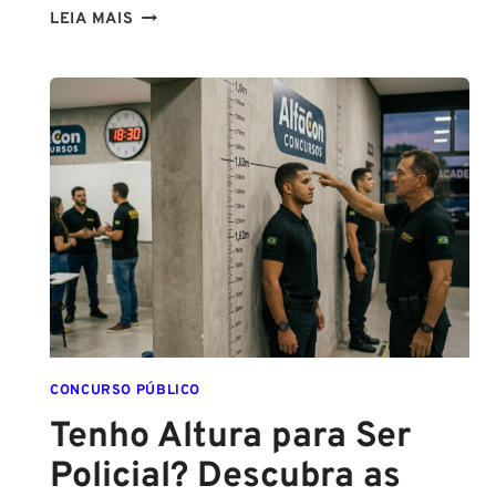
CONCURSOS
LEIA MAIS
PCPE
E
PMPE
2026:
ATÉ
O
FINAL
DESTE
ANO!
CONCURSO PÚBLICO
Tenho Altura para Ser
Policial? Descubra as