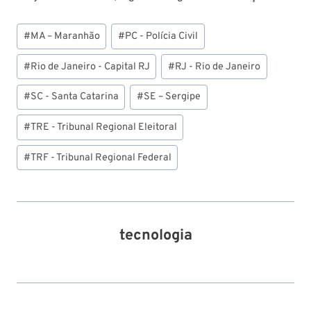
Tags
#
MA – Maranhão
#
PC - Polícia Civil
do
Post:
#
Rio de Janeiro - Capital RJ
#
RJ - Rio de Janeiro
#
SC - Santa Catarina
#
SE – Sergipe
#
TRE - Tribunal Regional Eleitoral
#
TRF - Tribunal Regional Federal
tecnologia