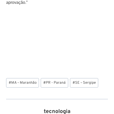
aprovação.”
Tags
#
MA – Maranhão
#
PR - Paraná
#
SE – Sergipe
do
Post:
tecnologia