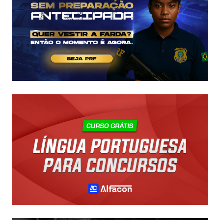
R$
43
MIL!