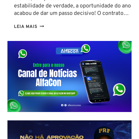
estabilidade de verdade, a oportunidade do ano
acabou de dar um passo decisivo! O contrato…
CONCURSO
LEIA MAIS
SEFAZ
SC:
CONTRATO
COM
A
FCC
É
ASSINADO
E
EDITAL
É
IMINENTE!
SALÁRIOS
CHEGAM
A