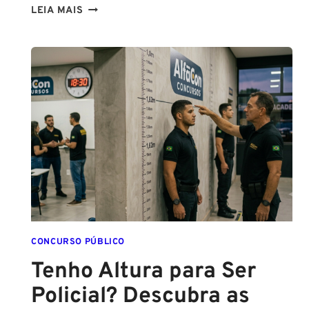
CONCURSOS
LEIA MAIS
PCPE
E
PMPE
2026:
ATÉ
O
FINAL
DESTE
ANO!
CONCURSO PÚBLICO
Tenho Altura para Ser
Policial? Descubra as