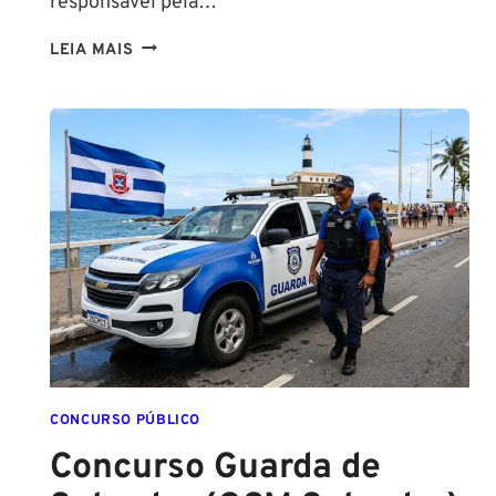
responsável pela…
NA
LEIA MAIS
PMESP,
O
CADETE
SAI
DA
ESCOLA
FORMADO
EM
DIREITO
CONCURSO PÚBLICO
Concurso Guarda de