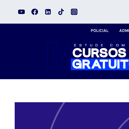
Pular
para
o
Conteúdo
POLICIAL
ADMI