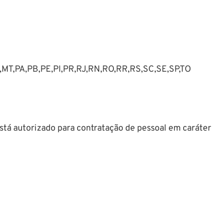
MT,PA,PB,PE,PI,PR,RJ,RN,RO,RR,RS,SC,SE,SP,TO
stá autorizado para contratação de pessoal em caráter