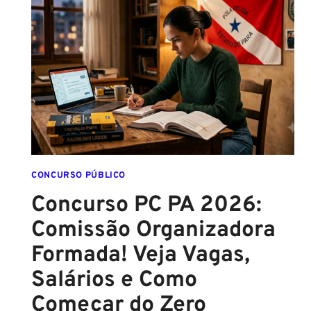
COM
A
FCC
É
ASSINADO
E
EDITAL
É
IMINENTE!
SALÁRIOS
CHEGAM
CONCURSO PÚBLICO
A
Concurso PC PA 2026:
R$
Comissão Organizadora
43
MIL!
Formada! Veja Vagas,
Salários e Como
Começar do Zero