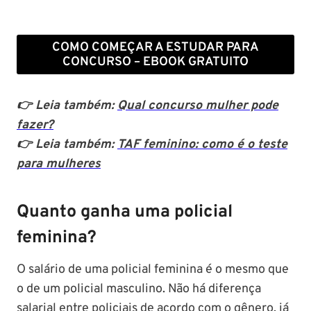
previsão para
Polícia Federal:
MG: descu
Setembro de
saiba tudo
tudo sobre
2024
sobre!
edital para
COMO COMEÇAR A ESTUDAR PARA
Soldado!
CONCURSO – EBOOK GRATUITO
👉 Leia também:
Qual concurso mulher pode
fazer?
👉 Leia também:
TAF feminino: como é o teste
para mulheres
Quanto ganha uma policial
feminina?
O salário de uma policial feminina é o mesmo que
o de um policial masculino. Não há diferença
salarial entre policiais de acordo com o gênero, já