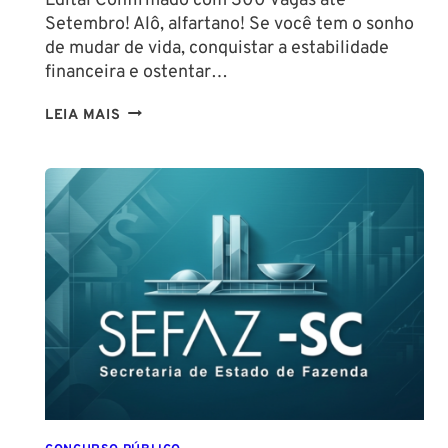
Edital Confirmado com 300 Vagas até
Setembro! Alô, alfartano! Se você tem o sonho
de mudar de vida, conquistar a estabilidade
financeira e ostentar…
CONCURSO
LEIA MAIS
GUARDA
DE
SALVADOR
(GCM
SALVADOR):
EDITAL
CONFIRMADO
PARA
SETEMBRO!