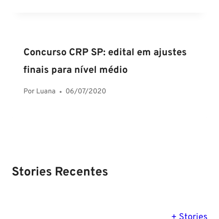
Concurso CRP SP: edital em ajustes
finais para nível médio
Por
Luana
06/07/2020
Stories Recentes
PM SE tem
Concurso
Concurso 
previsão para
Polícia Federal:
MG: descu
+ Stories