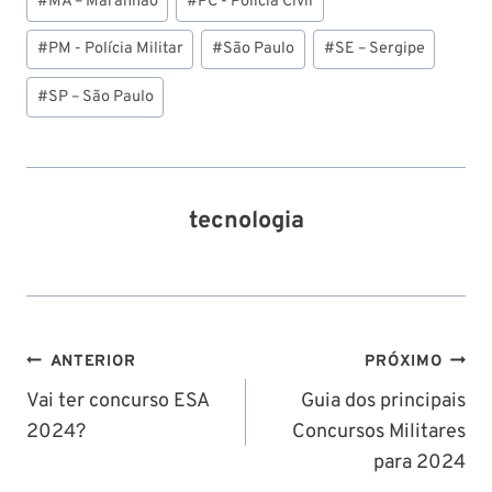
#
MA – Maranhão
#
PC - Polícia Civil
do
Post:
#
PM - Polícia Militar
#
São Paulo
#
SE – Sergipe
#
SP – São Paulo
tecnologia
Navegação
ANTERIOR
PRÓXIMO
de
Vai ter concurso ESA
Guia dos principais
2024?
Concursos Militares
Post
para 2024