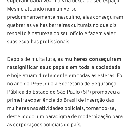
superam cada vez
mais na busca de seu espaço.
Mesmo atuando num universo
predominantemente masculino, elas conseguiram
quebrar as velhas barreiras culturais no que diz
respeito à natureza do seu ofício e fazem valer
suas escolhas profissionais.
Depois de muita luta,
as mulheres conseguiram
ressignificar seus papéis em toda a sociedade
e hoje atuam diretamente em todas as esferas.
Foi
no ano de 1955, que a Secretaria de Segurança
Pública do Estado de São Paulo (SP) promoveu a
primeira experiência do Brasil de inserção das
mulheres nas atividades policiais, tornando-se,
deste modo, um paradigma de modernização para
as corporações policiais do país.
PM SE tem
Concurso
Concurso 