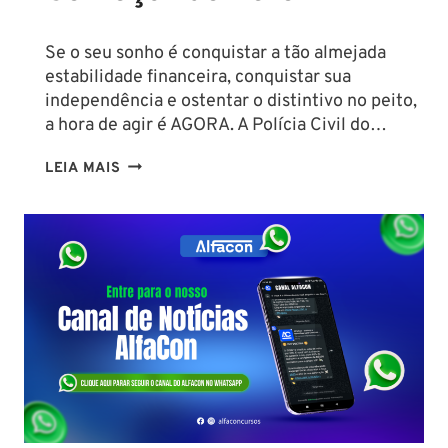
Se o seu sonho é conquistar a tão almejada
estabilidade financeira, conquistar sua
independência e ostentar o distintivo no peito,
a hora de agir é AGORA. A Polícia Civil do…
CONCURSO
LEIA MAIS
PC
PA
2026:
COMISSÃO
ORGANIZADORA
FORMADA!
VEJA
VAGAS,
SALÁRIOS
E
COMO