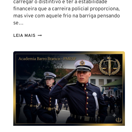
carregar o distintivo e ter a estabilidade
financeira que a carreira policial proporciona,
mas vive com aquele frio na barriga pensando
se…
TENHO
LEIA MAIS
ALTURA
PARA
SER
POLICIAL?
DESCUBRA
AS
NOVAS
REGRAS!
ALTURA
MÍNIMA
PARA
CONCURSO
POLICIAL: