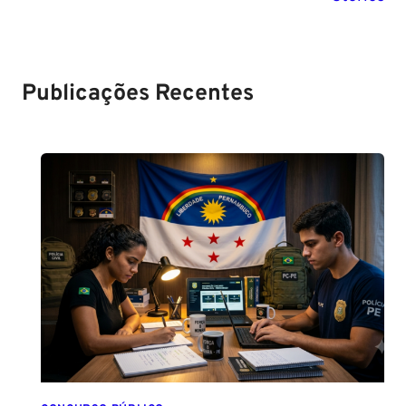
Setembro de
saiba tudo
tudo sobre
2024
sobre!
edital para
Soldado!
Publicações Recentes