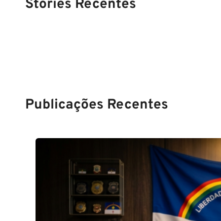
Stories Recentes
PM SE tem
Concurso
Conc
previsão para
Polícia Federal:
MG: 
Setembro de
saiba tudo
tudo
2024
sobre!
edita
Sold
Publicações Recentes