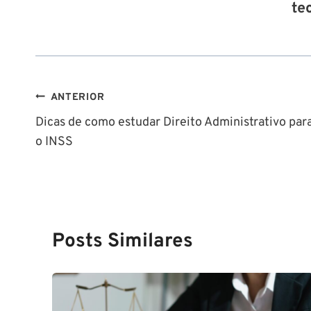
te
Navegação
ANTERIOR
Dicas de como estudar Direito Administrativo par
de
o INSS
Post
Posts Similares