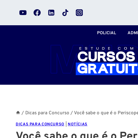
Pular
para
o
Conteúdo
POLICIAL
ADMI
/
Dicas para Concurso
/
Você sabe o que é o Periscop
DICAS PARA CONCURSO
|
NOTÍCIAS
Você sabe o que é o Pe