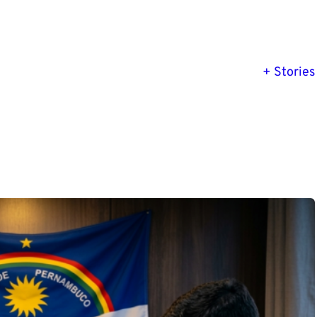
urso PM
Concurso
Mitos e
descubra
Petrobras: SAIU
verdades sobre
+ Stories
 sobre o
EDITAL! São
a Investigação
l para
7.328 vagas!
Social em
ado!
concurso!