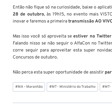
Então não fique só na curiosidade, baixe o aplicat
28 de outubro
, às 19h15, no evento mais VIS
inovar e faremos a primeira
transmissão AO VIV
Mas isso você só aproveita se
estiver no Twitter
Falando nisso se não seguir o AlfaCon no Twitt
corre seguir para aproveitar esta super novi
Concursos de outubro.
Não perca esta super oportunidade de assistir
par
Tags
#
MA – Maranhão
#
MT - Ministério do Trabalho
#
MT- 
do
Post: