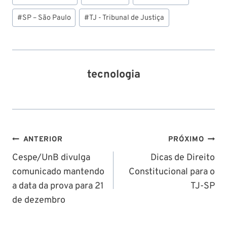
do
Post:
#
SP – São Paulo
#
TJ - Tribunal de Justiça
tecnologia
Navegação
ANTERIOR
PRÓXIMO
de
Cespe/UnB divulga
Dicas de Direito
comunicado mantendo
Constitucional para o
Post
a data da prova para 21
TJ-SP
de dezembro