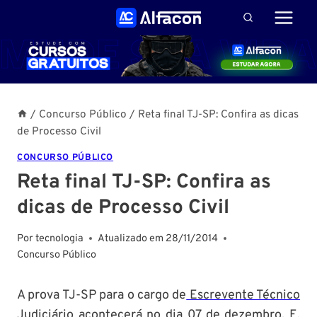
Pular
para
o
Conteúdo
/
Concurso Público
/
Reta final TJ-SP: Confira as dicas
de Processo Civil
CONCURSO PÚBLICO
Reta final TJ-SP: Confira as
dicas de Processo Civil
Por
tecnologia
Atualizado em
28/11/2014
Concurso Público
A prova TJ-SP para o cargo de
Escrevente Técnico
Judiciário
acontecerá no dia 07 de dezembro. E,