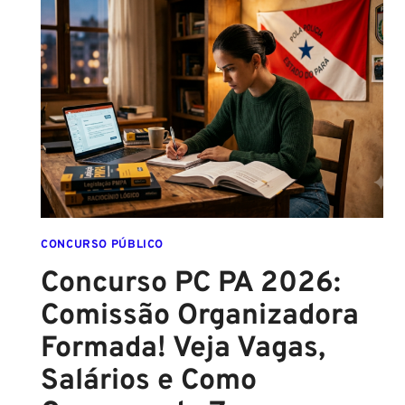
CONTRATO
COM
A
FCC
É
ASSINADO
E
EDITAL
É
IMINENTE!
SALÁRIOS
CHEGAM
CONCURSO PÚBLICO
A
Concurso PC PA 2026:
R$
Comissão Organizadora
43
MIL!
Formada! Veja Vagas,
Salários e Como