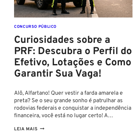
IMPACTO
E
VEJA
OPORTUNIDADES
CONCURSO PÚBLICO
DE
Curiosidades sobre a
CONCURSO
PRF: Descubra o Perfil do
Efetivo, Lotações e Como
Garantir Sua Vaga!
Alô, Alfartano! Quer vestir a farda amarela e
preta? Se o seu grande sonho é patrulhar as
rodovias federais e conquistar a independência
financeira, você está no lugar certo! A…
CURIOSIDADES
LEIA MAIS
SOBRE