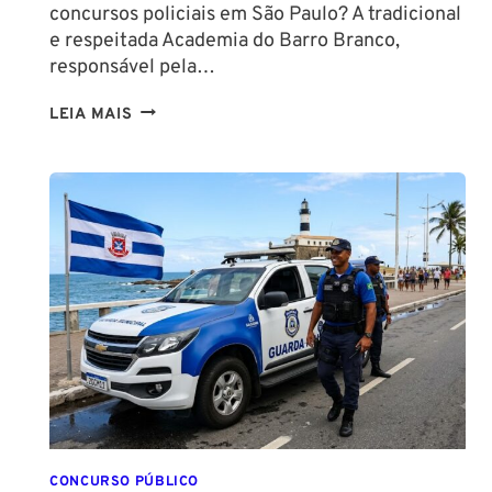
concursos policiais em São Paulo? A tradicional
e respeitada Academia do Barro Branco,
responsável pela…
NA
LEIA MAIS
PMESP,
O
CADETE
SAI
DA
ESCOLA
FORMADO
EM
DIREITO
CONCURSO PÚBLICO