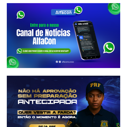
A
PRF:
DESCUBRA
O
PERFIL
DO
EFETIVO,
LOTAÇÕES
E
COMO
GARANTIR
SUA
VAGA!