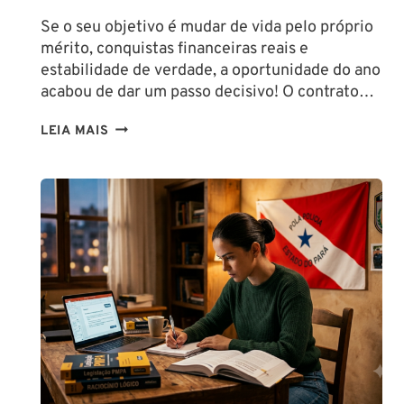
Se o seu objetivo é mudar de vida pelo próprio
mérito, conquistas financeiras reais e
estabilidade de verdade, a oportunidade do ano
acabou de dar um passo decisivo! O contrato…
CONCURSO
LEIA MAIS
SEFAZ
SC:
CONTRATO
COM
A
FCC
É
ASSINADO
E
EDITAL
É
IMINENTE!