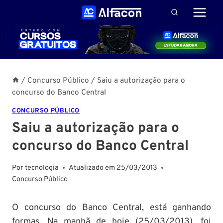
Pular
para
o
Conteúdo
/
Concurso Público
/
Saiu a autorização para o
concurso do Banco Central
CONCURSO PÚBLICO
Saiu a autorização para o
concurso do Banco Central
Por
tecnologia
Atualizado em
25/03/2013
Concurso Público
O concurso do Banco Central, está ganhando
formas. Na manhã de hoje (25/03/2013), foi