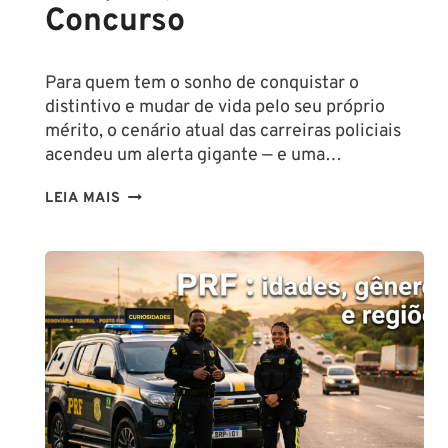
Concurso
Para quem tem o sonho de conquistar o
distintivo e mudar de vida pelo seu próprio
mérito, o cenário atual das carreiras policiais
acendeu um alerta gigante — e uma…
DÉFICIT
LEIA MAIS
NA
POLÍCIA
CIVIL
ATINGE
NÍVEL
CRÍTICO
EM
2026:
ENTENDA
O