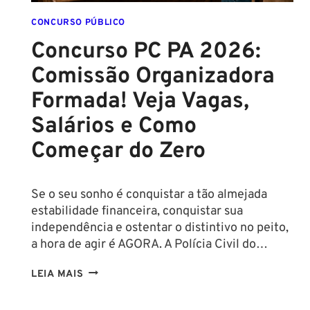
SALÁRIOS
CHEGAM
CONCURSO PÚBLICO
A
Concurso PC PA 2026:
R$
Comissão Organizadora
43
MIL!
Formada! Veja Vagas,
Salários e Como
Começar do Zero
Se o seu sonho é conquistar a tão almejada
estabilidade financeira, conquistar sua
independência e ostentar o distintivo no peito,
a hora de agir é AGORA. A Polícia Civil do…
CONCURSO
LEIA MAIS
PC
PA