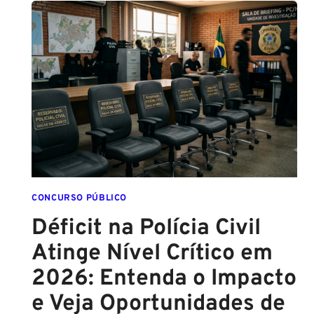
2026:
COMISSÃO
ORGANIZADORA
FORMADA!
VEJA
VAGAS,
SALÁRIOS
E
COMO
COMEÇAR
DO
ZERO
CONCURSO PÚBLICO
Déficit na Polícia Civil
Atinge Nível Crítico em
2026: Entenda o Impacto
e Veja Oportunidades de