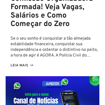
MIL!
Formada! Veja Vagas,
Salários e Como
Começar do Zero
Se o seu sonho é conquistar a tão almejada
estabilidade financeira, conquistar sua
independência e ostentar o distintivo no peito,
a hora de agir é AGORA. A Polícia Civil do…
CONCURSO
LEIA MAIS
PC
PA
2026:
COMISSÃO
ORGANIZADORA
FORMADA!
VEJA