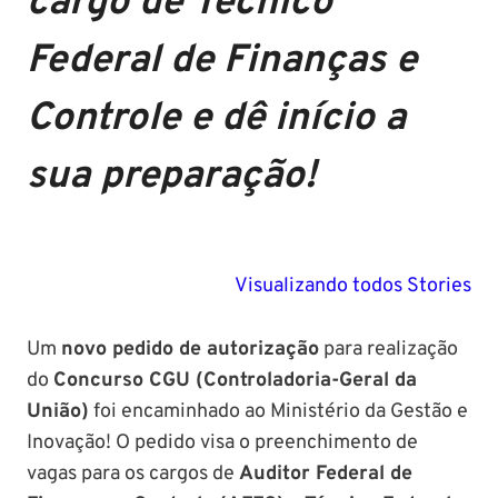
cargo de Técnico
Federal de Finanças e
Controle e dê início a
sua preparação!
PM SE tem
Concurso
Concurso 
previsão para
Polícia Federal:
MG: descu
Visualizando todos Stories
Setembro de
saiba tudo
tudo sobre
2024
sobre!
edital para
Um
novo pedido de autorização
para realização
Soldado!
do
Concurso CGU (Controladoria-Geral da
União)
foi encaminhado ao Ministério da Gestão e
Inovação! O pedido visa o preenchimento de
vagas para os cargos de
Auditor Federal de