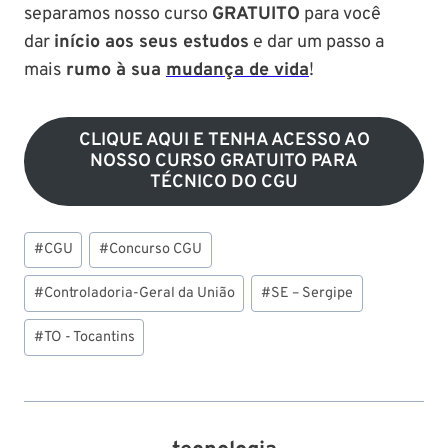
separamos nosso curso
GRATUITO
para você
dar
início aos seus estudos
e dar um passo a
mais
rumo à sua
mudança de vida
!
CLIQUE AQUI E TENHA ACESSO AO
NOSSO CURSO GRATUITO PARA
TÉCNICO DO CGU
Tags
#
CGU
#
Concurso CGU
do
Post:
#
Controladoria-Geral da União
#
SE – Sergipe
#
TO - Tocantins