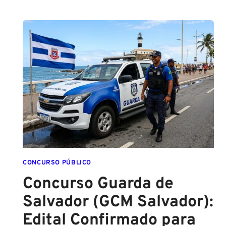
PMESP,
O
CADETE
SAI
DA
ESCOLA
FORMADO
EM
DIREITO
CONCURSO PÚBLICO
Concurso Guarda de
Salvador (GCM Salvador):
Edital Confirmado para