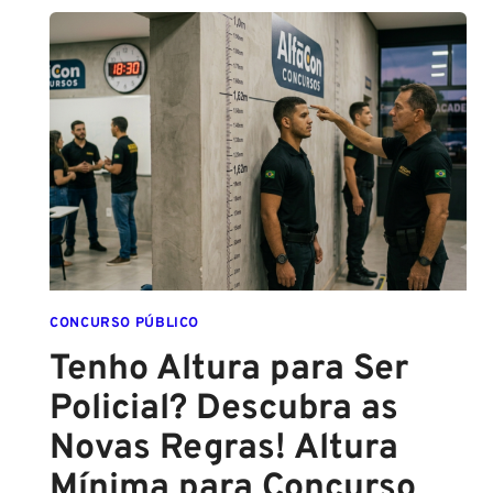
E
PMPE
2026:
ATÉ
O
FINAL
DESTE
ANO!
CONCURSO PÚBLICO
Tenho Altura para Ser
Policial? Descubra as
Novas Regras! Altura
Mínima para Concurso