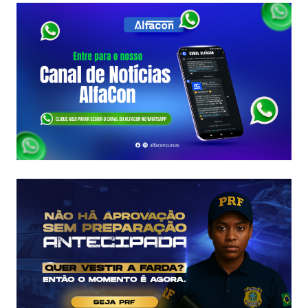
SC:
CONTRATO
COM
A
FCC
É
ASSINADO
E
EDITAL
É
IMINENTE!
SALÁRIOS
CHEGAM
A
R$
43
MIL!