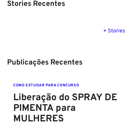
Stories Recentes
PM SE tem
Concurso
Concurso 
previsão para
Polícia Federal:
MG: descu
+ Stories
Setembro de
saiba tudo
tudo sobre
2024
sobre!
edital para
Soldado!
Publicações Recentes
COMO ESTUDAR PARA CONCURSO
Liberação do SPRAY DE
PIMENTA para
MULHERES