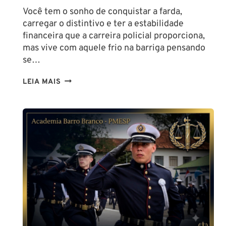
Você tem o sonho de conquistar a farda,
carregar o distintivo e ter a estabilidade
financeira que a carreira policial proporciona,
mas vive com aquele frio na barriga pensando
se…
TENHO
LEIA MAIS
ALTURA
PARA
SER
POLICIAL?
DESCUBRA
AS
NOVAS
REGRAS!
ALTURA
MÍNIMA
PARA