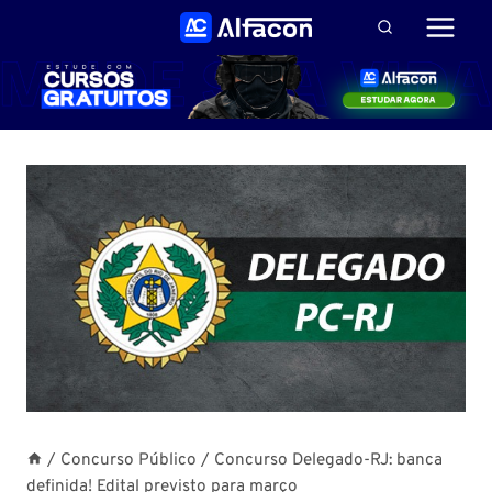
Pular
para
o
Conteúdo
/
Concurso Público
/
Concurso Delegado-RJ: banca
definida! Edital previsto para março