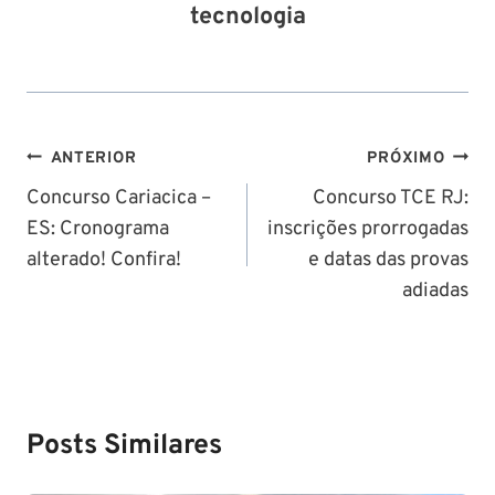
tecnologia
Navegação
ANTERIOR
PRÓXIMO
de
Concurso Cariacica –
Concurso TCE RJ:
ES: Cronograma
inscrições prorrogadas
Post
alterado! Confira!
e datas das provas
adiadas
Posts Similares