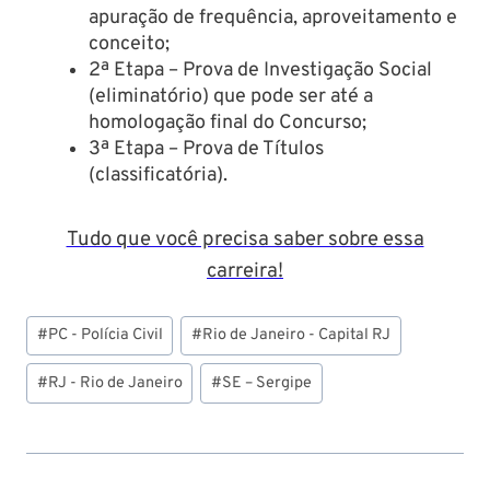
apuração de frequência, aproveitamento e
conceito;
2ª Etapa – Prova de Investigação Social
(eliminatório) que pode ser até a
homologação final do Concurso;
3ª Etapa – Prova de Títulos
(classificatória).
Tudo que você precisa saber sobre essa
carreira!
Tags
#
PC - Polícia Civil
#
Rio de Janeiro - Capital RJ
do
Post:
#
RJ - Rio de Janeiro
#
SE – Sergipe