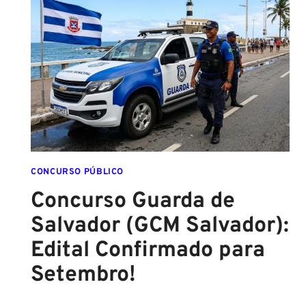
SAI
DA
ESCOLA
FORMADO
EM
DIREITO
CONCURSO PÚBLICO
Concurso Guarda de
Salvador (GCM Salvador):
Edital Confirmado para
Setembro!