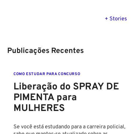
PM SE tem
Concurso
Concurso 
previsão para
Polícia Federal:
MG: descu
+ Stories
Setembro de
saiba tudo
tudo sobre
2024
sobre!
edital para
Soldado!
Publicações Recentes
COMO ESTUDAR PARA CONCURSO
Liberação do SPRAY DE
PIMENTA para
MULHERES
Se você está estudando para a carreira policial,