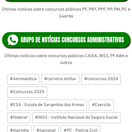
Últimas notícias sobre concursos públicos PF, PRF, PPF, PP, PM, PC e
Guarda
Últimas notícias sobre concursos públicos CAIXA, INSS, PF Adm e
outros
Tags
#
Aeronáutica
#
carreira militar
#
concursos 2024
do
Post:
#
Concursos 2025
#
ESA - Escola de Sargentos das Armas
#
Exercito
#
Federal
#
INSS - Instituto Nacional do Seguro Social
#
marinha
#
nacional
#
PC - Polícia Civil