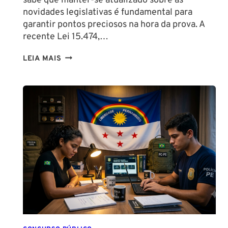
sabe que manter-se atualizado sobre as
novidades legislativas é fundamental para
garantir pontos preciosos na hora da prova. A
recente Lei 15.474,…
LIBERAÇÃO
LEIA MAIS
DO
SPRAY
DE
PIMENTA
PARA
MULHERES