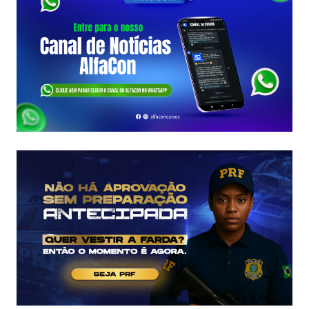
COM
A
FCC
É
ASSINADO
E
EDITAL
É
IMINENTE!
SALÁRIOS
CHEGAM
A
R$
43
MIL!