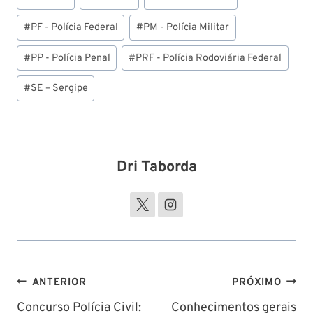
#
PF - Polícia Federal
#
PM - Polícia Militar
#
PP - Polícia Penal
#
PRF - Polícia Rodoviária Federal
#
SE – Sergipe
Dri Taborda
Navegação
ANTERIOR
PRÓXIMO
de
Concurso Polícia Civil:
Conhecimentos gerais