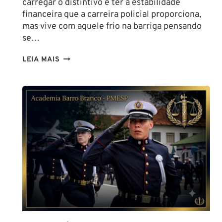
carregar o distintivo e ter a estabilidade
financeira que a carreira policial proporciona,
mas vive com aquele frio na barriga pensando
se…
TENHO
LEIA MAIS
ALTURA
PARA
SER
POLICIAL?
DESCUBRA
AS
NOVAS
REGRAS!
ALTURA
MÍNIMA
PARA
CONCURSO
POLICIAL: