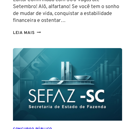
Setembro! Alô, alfartano! Se você tem o sonho
de mudar de vida, conquistar a estabilidade
financeira e ostentar…
CONCURSO
LEIA MAIS
GUARDA
DE
SALVADOR
(GCM
SALVADOR):
EDITAL
CONFIRMADO
PARA
SETEMBRO!