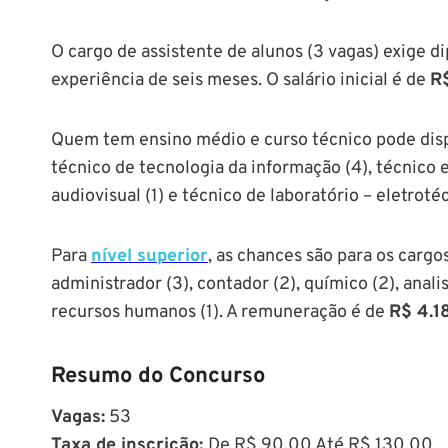
O cargo de assistente de alunos (3 vagas) exige 
experiência de seis meses. O salário inicial é de
R$
Quem tem ensino médio e curso técnico pode disp
técnico de tecnologia da informação (4), técnico e
audiovisual (1) e técnico de laboratório – eletrot
Para
nível superior
, as chances são para os cargo
administrador (3), contador (2), químico (2), anal
recursos humanos (1). A remuneração é de
R$ 4.1
Resumo do Concurso
Vagas:
53
Taxa de inscrição:
De R$ 90,00 Até R$ 130,00