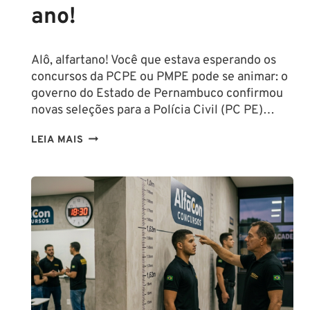
ano!
Alô, alfartano! Você que estava esperando os
concursos da PCPE ou PMPE pode se animar: o
governo do Estado de Pernambuco confirmou
novas seleções para a Polícia Civil (PC PE)…
CONCURSOS
LEIA MAIS
PCPE
E
PMPE
2026:
ATÉ
O
FINAL
DESTE
ANO!