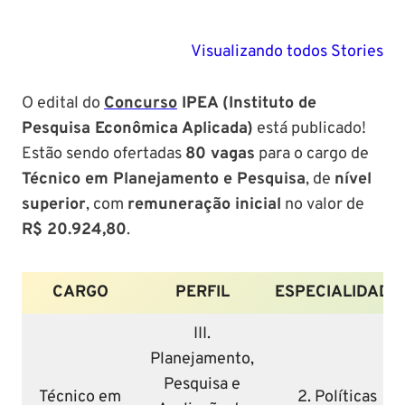
PM SE tem
Concurso
Concurso 
previsão para
Polícia Federal:
MG: descu
Visualizando todos Stories
Setembro de
saiba tudo
tudo sobre
2024
sobre!
edital para
O edital do
Concurso
IPEA (Instituto de
Soldado!
Pesquisa Econômica Aplicada)
está publicado!
Estão sendo ofertadas
80 vagas
para o cargo de
Técnico em Planejamento e Pesquisa
, de
nível
superior
, com
remuneração inicial
no valor de
R$ 20.924,80
.
CARGO
PERFIL
ESPECIALIDADE
III.
Planejamento,
Pesquisa e
Técnico em
2. Políticas