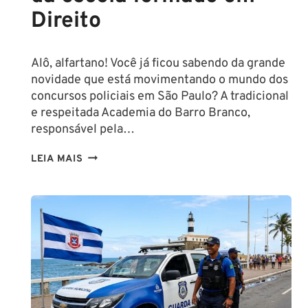
Direito
Alô, alfartano! Você já ficou sabendo da grande
novidade que está movimentando o mundo dos
concursos policiais em São Paulo? A tradicional
e respeitada Academia do Barro Branco,
responsável pela…
NA
LEIA MAIS
PMESP,
O
CADETE
SAI
DA
ESCOLA
FORMADO
EM
DIREITO