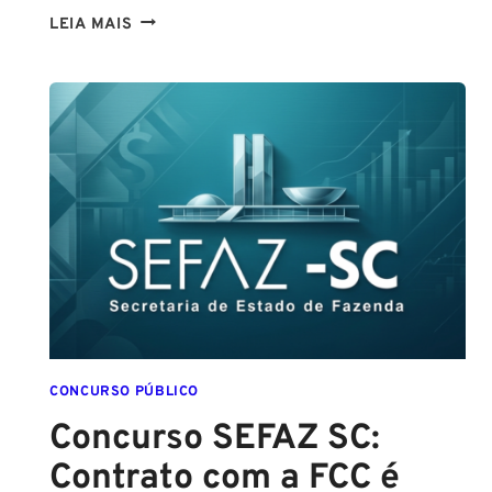
CONCURSO
LEIA MAIS
GUARDA
DE
SALVADOR
(GCM
SALVADOR):
EDITAL
CONFIRMADO
PARA
SETEMBRO!
CONCURSO PÚBLICO
Concurso SEFAZ SC:
Contrato com a FCC é