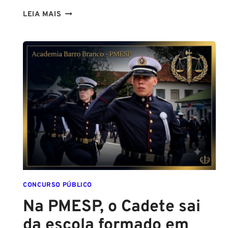
TENHO
LEIA MAIS
ALTURA
PARA
SER
POLICIAL?
DESCUBRA
AS
NOVAS
REGRAS!
ALTURA
MÍNIMA
PARA
CONCURSO
POLICIAL:
CONCURSO PÚBLICO
Na PMESP, o Cadete sai
da escola formado em