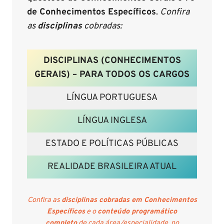
de Conhecimentos Específicos
.
Confira
as
disciplinas
cobradas:
DISCIPLINAS (CONHECIMENTOS
GERAIS) – PARA TODOS OS CARGOS
LÍNGUA PORTUGUESA
LÍNGUA INGLESA
ESTADO E POLÍTICAS PÚBLICAS
REALIDADE BRASILEIRA ATUAL
Confira as
disciplinas cobradas em Conhecimentos
Específicos
e o
conteúdo programático
completo
de cada área/especialidade, no