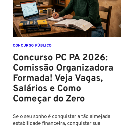
ASSINADO
E
EDITAL
É
IMINENTE!
SALÁRIOS
CHEGAM
CONCURSO PÚBLICO
A
Concurso PC PA 2026:
R$
Comissão Organizadora
43
MIL!
Formada! Veja Vagas,
Salários e Como
Começar do Zero
Se o seu sonho é conquistar a tão almejada
estabilidade financeira, conquistar sua