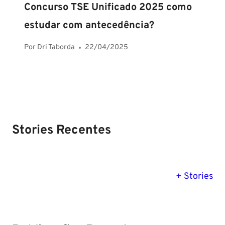
Concurso TSE Unificado 2025 como
estudar com antecedência?
Por
Dri Taborda
22/04/2025
Stories Recentes
PM SE tem
Concurso
Concurso 
previsão para
Polícia Federal:
MG: descu
+ Stories
Setembro de
saiba tudo
tudo sobre
2024
sobre!
edital para
Soldado!