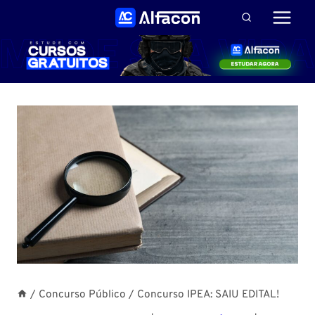
Pular
para
o
Conteúdo
/
Concurso Público
/
Concurso IPEA: SAIU EDITAL!