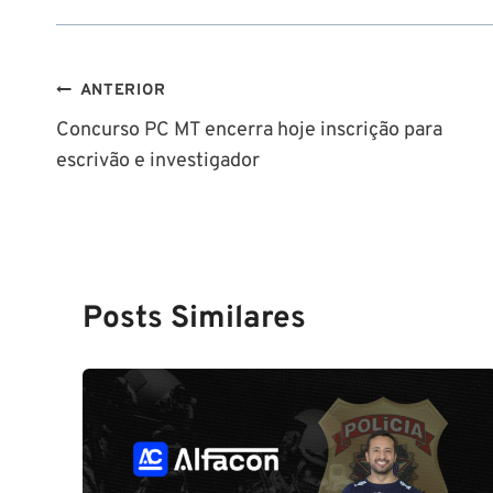
Navegação
ANTERIOR
Concurso PC MT encerra hoje inscrição para
de
escrivão e investigador
Post
Posts Similares