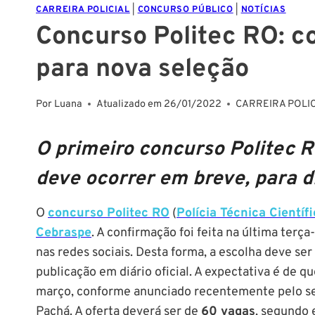
CARREIRA POLICIAL
|
CONCURSO PÚBLICO
|
NOTÍCIAS
Concurso Politec RO: c
para nova seleção
Por
Luana
Atualizado em
26/01/2022
CARREIRA POLI
O primeiro concurso Politec RO
deve ocorrer em breve, para d
O
concurso Politec RO
(
Polícia Técnica Científ
Cebraspe
. A confirmação foi feita na última terça
nas redes sociais. Desta forma, a escolha deve ser
publicação em diário oficial. A expectativa é de qu
março, conforme anunciado recentemente pelo sec
Pachá. A oferta deverá ser de
60 vagas
, segundo 