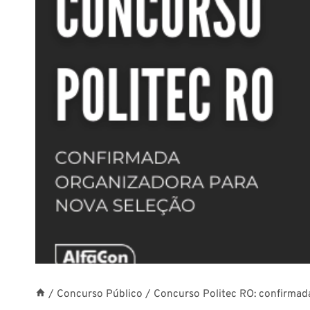
/
Concurso Público
/
Concurso Politec RO: confirmad