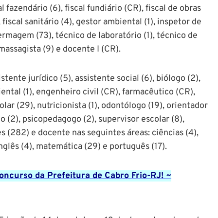
al fazendário (6), fiscal fundiário (CR), fiscal de obras
 fiscal sanitário (4), gestor ambiental (1), inspetor de
fermagem (73), técnico de laboratório (1), técnico de
massagista (9) e docente I (CR).
stente jurídico (5), assistente social (6), biólogo (2),
ntal (1), engenheiro civil (CR), farmacêutico (CR),
lar (29), nutricionista (1), odontólogo (19), orientador
o (2), psicopedagogo (2), supervisor escolar (8),
s (282) e docente nas seguintes áreas: ciências (4),
 inglês (4), matemática (29) e português (17).
ncurso da Prefeitura de Cabro Frio-RJ! ~