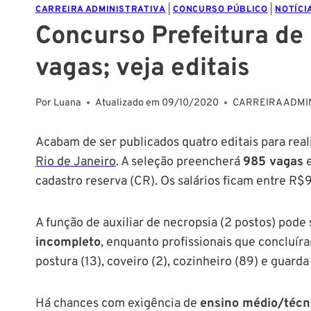
CARREIRA ADMINISTRATIVA
|
CONCURSO PÚBLICO
|
NOTÍCI
Concurso Prefeitura de
vagas; veja editais
Por
Luana
Atualizado em
09/10/2020
CARREIRA ADMI
Acabam de ser publicados quatro editais para rea
Rio de Janeiro
. A seleção preencherá
985 vagas
cadastro reserva (CR). Os salários ficam entre R
A função de auxiliar de necropsia (2 postos) pod
incompleto
, enquanto profissionais que concluí
postura (13), coveiro (2), cozinheiro (89) e guard
Há chances com exigência de
ensino médio/técn