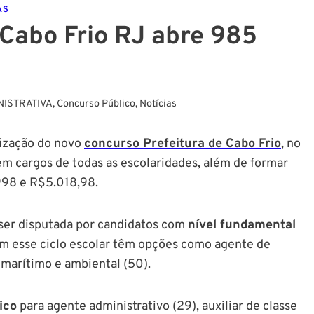
AS
 Cabo Frio RJ abre 985
NISTRATIVA
,
Concurso Público
,
Notícias
lização do novo
concurso Prefeitura de Cabo Frio
, no
em
cargos de todas as escolaridades
, além de formar
$998 e R$5.018,98.
e ser disputada por candidatos com
nível fundamental
ram esse ciclo escolar têm opções como agente de
a marítimo e ambiental (50).
ico
para agente administrativo (29), auxiliar de classe