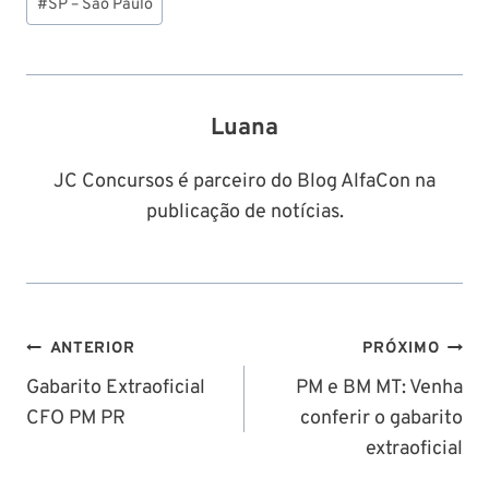
#
SP – São Paulo
do
Post:
Luana
JC Concursos é parceiro do Blog AlfaCon na
publicação de notícias.
Navegação
ANTERIOR
PRÓXIMO
de
Gabarito Extraoficial
PM e BM MT: Venha
CFO PM PR
conferir o gabarito
Post
extraoficial