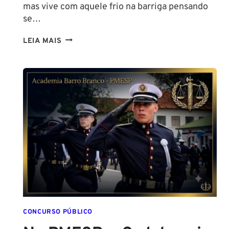
mas vive com aquele frio na barriga pensando
se…
TENHO
LEIA MAIS
ALTURA
PARA
SER
POLICIAL?
DESCUBRA
AS
NOVAS
REGRAS!
ALTURA
MÍNIMA
PARA
CONCURSO
POLICIAL:
CONCURSO PÚBLICO