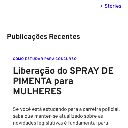
previsão para
Polícia Federal:
MG: descu
+ Stories
Setembro de
saiba tudo
tudo sobre
2024
sobre!
edital para
Soldado!
Publicações Recentes
COMO ESTUDAR PARA CONCURSO
Liberação do SPRAY DE
PIMENTA para
MULHERES
Se você está estudando para a carreira policial,
sabe que manter-se atualizado sobre as
novidades legislativas é fundamental para