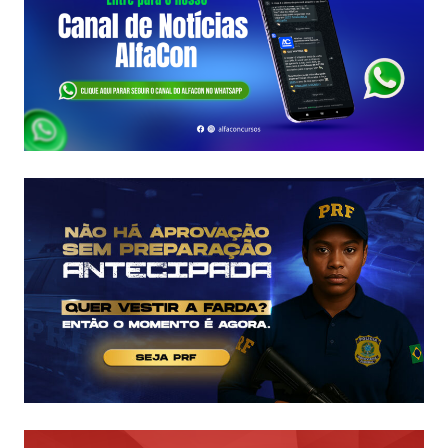
FCC
É
ASSINADO
E
EDITAL
É
IMINENTE!
SALÁRIOS
CHEGAM
A
R$
43
MIL!