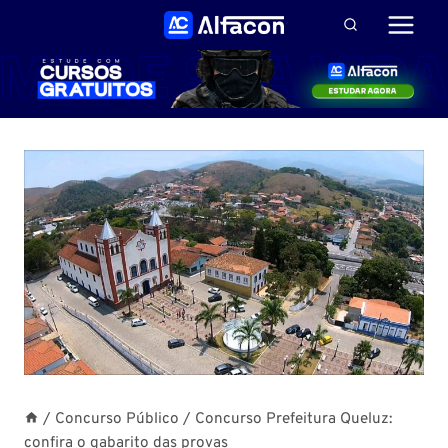
Pular
para
o
Conteúdo
/
Concurso Público
/
Concurso Prefeitura Queluz:
confira o gabarito das provas