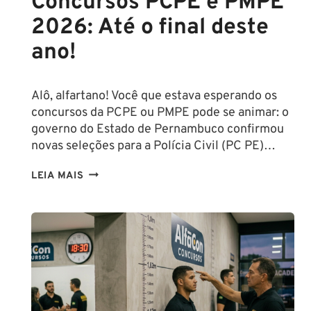
Concursos PCPE e PMPE
2026: Até o final deste
ano!
Alô, alfartano! Você que estava esperando os
concursos da PCPE ou PMPE pode se animar: o
governo do Estado de Pernambuco confirmou
novas seleções para a Polícia Civil (PC PE)…
CONCURSOS
LEIA MAIS
PCPE
E
PMPE
2026:
ATÉ
O
FINAL
DESTE