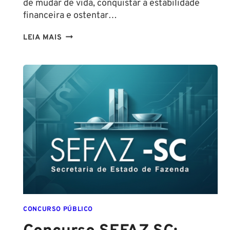
de mudar de vida, conquistar a estabilidade
financeira e ostentar…
CONCURSO
LEIA MAIS
GUARDA
DE
SALVADOR
(GCM
SALVADOR):
EDITAL
CONFIRMADO
PARA
SETEMBRO!
CONCURSO PÚBLICO