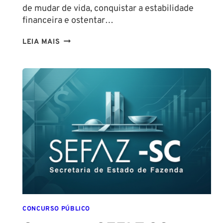
de mudar de vida, conquistar a estabilidade
financeira e ostentar…
CONCURSO
LEIA MAIS
GUARDA
DE
SALVADOR
(GCM
SALVADOR):
EDITAL
CONFIRMADO
PARA
SETEMBRO!
CONCURSO PÚBLICO