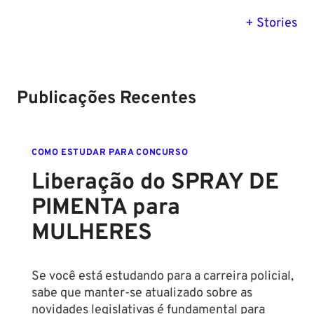
PM SE tem
Concurso
Concurso 
previsão para
Polícia Federal:
MG: descu
+ Stories
Setembro de
saiba tudo
tudo sobre
2024
sobre!
edital para
Soldado!
Publicações Recentes
COMO ESTUDAR PARA CONCURSO
Liberação do SPRAY DE
PIMENTA para
MULHERES
Se você está estudando para a carreira policial,
sabe que manter-se atualizado sobre as
novidades legislativas é fundamental para