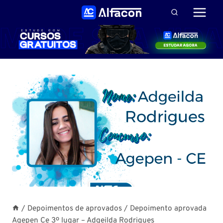
Pular
para
o
Conteúdo
/
Depoimentos de aprovados
/
Depoimento aprovada
Agepen Ce 3º lugar – Adgeilda Rodrigues