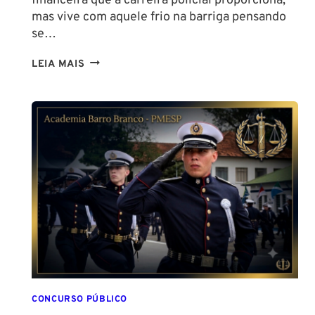
financeira que a carreira policial proporciona,
mas vive com aquele frio na barriga pensando
se…
TENHO
LEIA MAIS
ALTURA
PARA
SER
POLICIAL?
DESCUBRA
AS
NOVAS
REGRAS!
ALTURA
MÍNIMA
PARA
CONCURSO
POLICIAL:
CONCURSO PÚBLICO