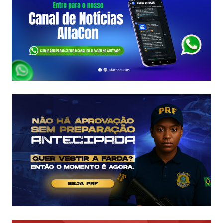
A
FCC
É
ASSINADO
E
EDITAL
É
IMINENTE!
SALÁRIOS
CHEGAM
A
R$
43
MIL!