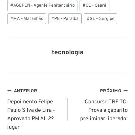
Tags
#
AGEPEN - Agente Penitenciário
#
CE - Ceará
do
Post:
#
MA – Maranhão
#
PB - Paraíba
#
SE – Sergipe
tecnologia
Navegação
ANTERIOR
PRÓXIMO
de
Depoimento Felipe
Concurso TRE TO:
Paulo Silva de Lira –
Prova e gabarito
Post
Aprovado PM AL 2º
preliminar liberado!
lugar