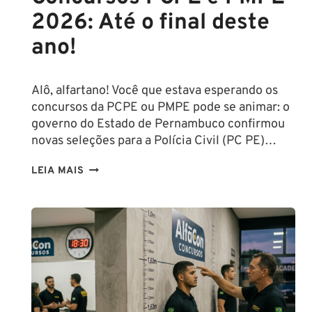
2026: Até o final deste
ano!
Alô, alfartano! Você que estava esperando os
concursos da PCPE ou PMPE pode se animar: o
governo do Estado de Pernambuco confirmou
novas seleções para a Polícia Civil (PC PE)…
CONCURSOS
LEIA MAIS
PCPE
E
PMPE
2026:
ATÉ
O
FINAL
DESTE