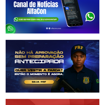
FCC
É
ASSINADO
E
EDITAL
É
IMINENTE!
SALÁRIOS
CHEGAM
A
R$
43
MIL!