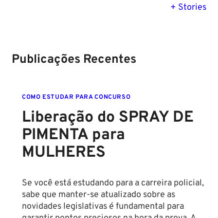
previsão para
Polícia Federal:
MG: descu
+ Stories
Setembro de
saiba tudo
tudo sobre
2024
sobre!
edital para
Soldado!
Publicações Recentes
COMO ESTUDAR PARA CONCURSO
Liberação do SPRAY DE
PIMENTA para
MULHERES
Se você está estudando para a carreira policial,
sabe que manter-se atualizado sobre as
novidades legislativas é fundamental para