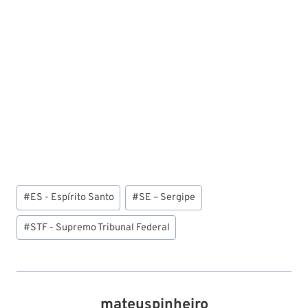
Tags
#
ES - Espírito Santo
#
SE – Sergipe
do
Post:
#
STF - Supremo Tribunal Federal
mateuspinheiro