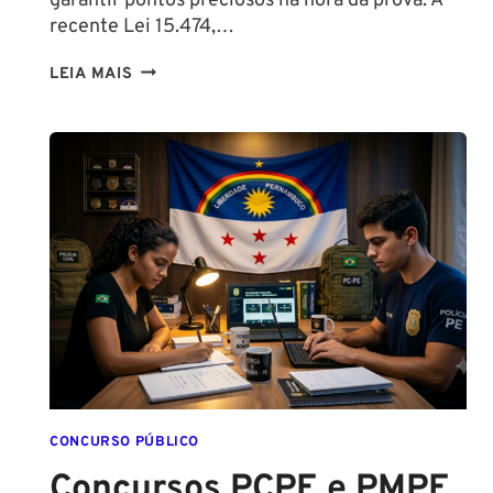
garantir pontos preciosos na hora da prova. A
recente Lei 15.474,…
LIBERAÇÃO
LEIA MAIS
DO
SPRAY
DE
PIMENTA
PARA
MULHERES
CONCURSO PÚBLICO
Concursos PCPE e PMPE