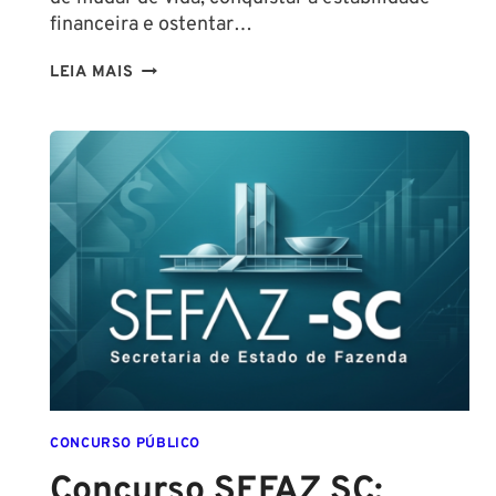
financeira e ostentar…
CONCURSO
LEIA MAIS
GUARDA
DE
SALVADOR
(GCM
SALVADOR):
EDITAL
CONFIRMADO
PARA
SETEMBRO!
CONCURSO PÚBLICO
Concurso SEFAZ SC: