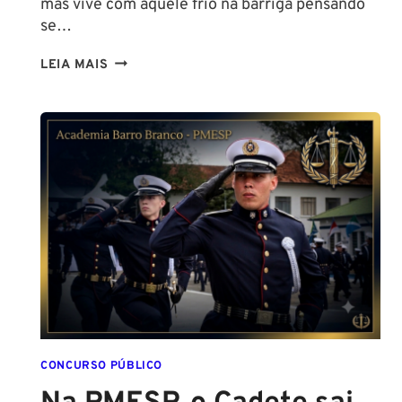
mas vive com aquele frio na barriga pensando
se…
TENHO
LEIA MAIS
ALTURA
PARA
SER
POLICIAL?
DESCUBRA
AS
NOVAS
REGRAS!
ALTURA
MÍNIMA
PARA
CONCURSO
POLICIAL:
CONCURSO PÚBLICO