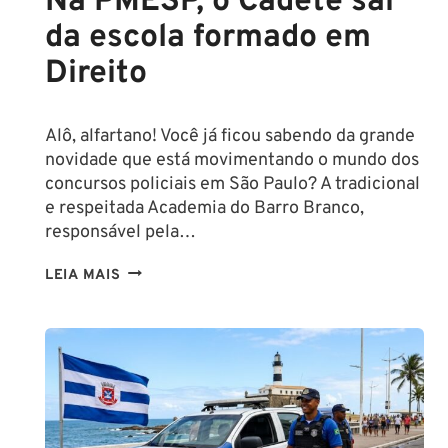
Na PMESP, o Cadete sai
da escola formado em
Direito
Alô, alfartano! Você já ficou sabendo da grande
novidade que está movimentando o mundo dos
concursos policiais em São Paulo? A tradicional
e respeitada Academia do Barro Branco,
responsável pela…
NA
LEIA MAIS
PMESP,
O
CADETE
SAI
DA
ESCOLA
FORMADO