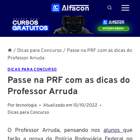
Pular
para
o
Conteúdo
/
Dicas para Concurso
/
Passe na PRF com as dicas do
Professor Arruda
DICAS PARA CONCURSO
Passe na PRF com as dicas do
Professor Arruda
Por
tecnologia
Atualizado em
10/10/2022
Dicas para Concurso
O Professor Arruda, pensando nos
alunos
que
farão a prova da Polícia Rodoviária Federal no