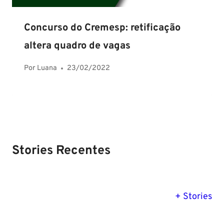
Concurso do Cremesp: retificação
altera quadro de vagas
Por
Luana
23/02/2022
Stories Recentes
PM SE tem
Concurso
Concurso 
previsão para
Polícia Federal:
MG: descu
+ Stories
Setembro de
saiba tudo
tudo sobre
2024
sobre!
edital para