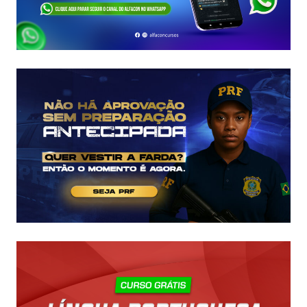
E
EDITAL
É
IMINENTE!
SALÁRIOS
CHEGAM
A
R$
43
MIL!