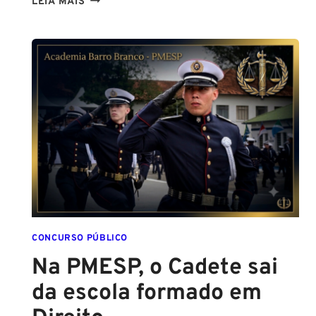
TENHO
LEIA MAIS
ALTURA
PARA
SER
POLICIAL?
DESCUBRA
AS
NOVAS
REGRAS!
ALTURA
MÍNIMA
PARA
CONCURSO
POLICIAL:
CONCURSO PÚBLICO
Na PMESP, o Cadete sai
da escola formado em