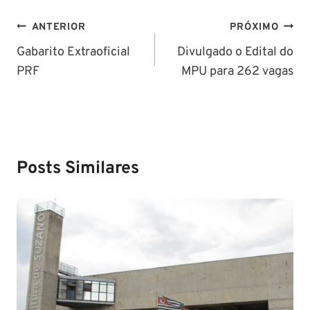
Navegação
ANTERIOR
PRÓXIMO
de
Gabarito Extraoficial
Divulgado o Edital do
PRF
MPU para 262 vagas
Post
Posts Similares