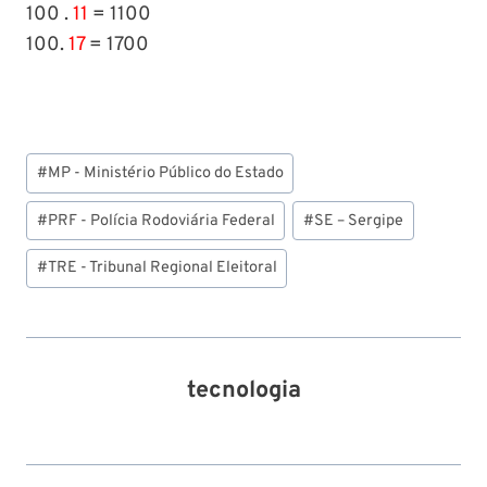
100 .
11
= 1100
100.
17
= 1700
Tags
#
MP - Ministério Público do Estado
do
Post:
#
PRF - Polícia Rodoviária Federal
#
SE – Sergipe
#
TRE - Tribunal Regional Eleitoral
tecnologia