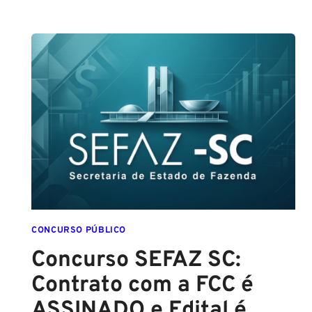
GUARDA
DE
SALVADOR
(GCM
SALVADOR):
EDITAL
CONFIRMADO
PARA
SETEMBRO!
CONCURSO PÚBLICO
Concurso SEFAZ SC:
Contrato com a FCC é
ASSINADO e Edital é