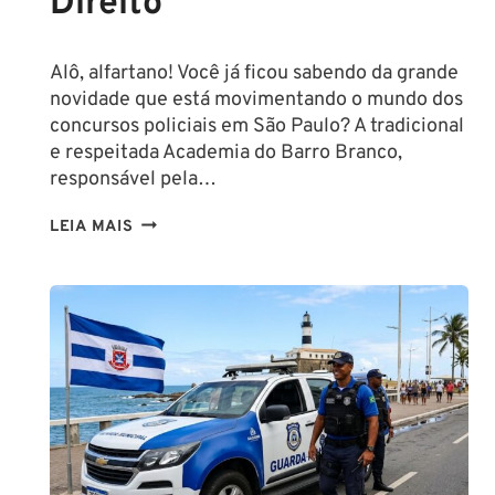
Direito
Alô, alfartano! Você já ficou sabendo da grande
novidade que está movimentando o mundo dos
concursos policiais em São Paulo? A tradicional
e respeitada Academia do Barro Branco,
responsável pela…
NA
LEIA MAIS
PMESP,
O
CADETE
SAI
DA
ESCOLA
FORMADO
EM
DIREITO