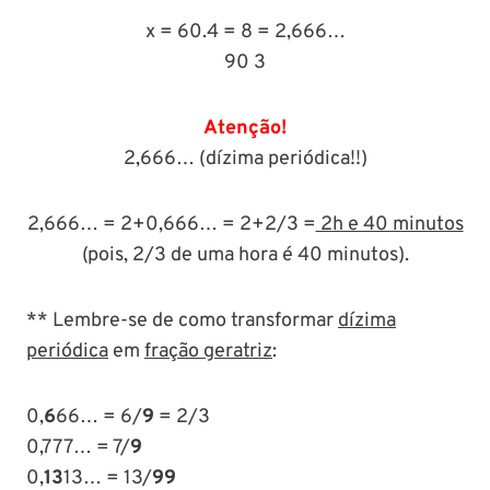
x = 60.4 = 8 = 2,666…
90 3
Atenção!
2,666… (dízima periódica!!)
2,666… = 2+0,666… = 2+2/3 =
2h e 40 minutos
(pois, 2/3 de uma hora é 40 minutos).
** Lembre-se de como transformar
dízima
periódica
em
fração geratriz
:
0,
6
66… = 6/
9
= 2/3
0,777… = 7/
9
0,
13
13… = 13/
99