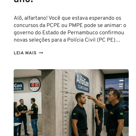
Alô, alfartano! Você que estava esperando os
concursos da PCPE ou PMPE pode se animar: o
governo do Estado de Pernambuco confirmou
novas seleções para a Polícia Civil (PC PE)…
CONCURSOS
LEIA MAIS
PCPE
E
PMPE
2026:
ATÉ
O
FINAL
DESTE
ANO!