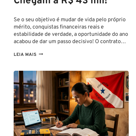
Chegam a R$ 43 mil!
Se o seu objetivo é mudar de vida pelo próprio
mérito, conquistas financeiras reais e
estabilidade de verdade, a oportunidade do ano
acabou de dar um passo decisivo! O contrato…
CONCURSO
LEIA MAIS
SEFAZ
SC:
CONTRATO
COM
A
FCC
É
ASSINADO
E
EDITAL
É