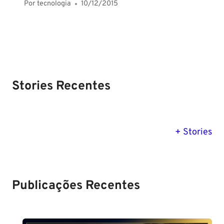
Por
tecnologia
10/12/2015
Stories Recentes
PM SE tem
Concurso
Concurso 
previsão para
Polícia Federal:
MG: descu
+ Stories
Setembro de
saiba tudo
tudo sobre
2024
sobre!
edital para
Soldado!
Publicações Recentes