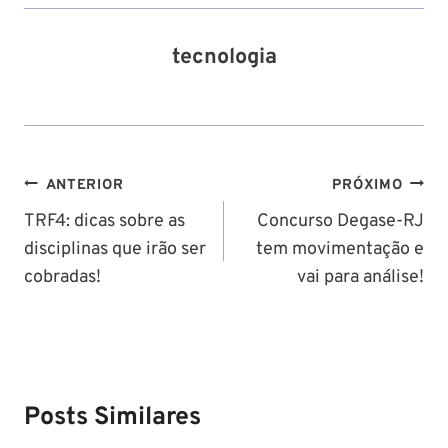
tecnologia
Navegação
ANTERIOR
PRÓXIMO
de
TRF4: dicas sobre as
Concurso Degase-RJ
disciplinas que irão ser
tem movimentação e
Post
cobradas!
vai para análise!
Posts Similares