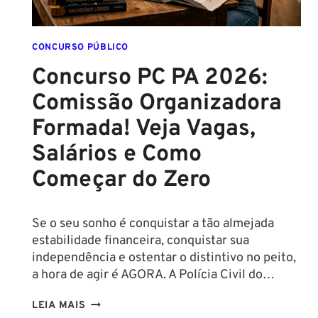
IMINENTE!
SALÁRIOS
CHEGAM
CONCURSO PÚBLICO
A
Concurso PC PA 2026:
R$
Comissão Organizadora
43
MIL!
Formada! Veja Vagas,
Salários e Como
Começar do Zero
Se o seu sonho é conquistar a tão almejada
estabilidade financeira, conquistar sua
independência e ostentar o distintivo no peito,
a hora de agir é AGORA. A Polícia Civil do…
CONCURSO
LEIA MAIS