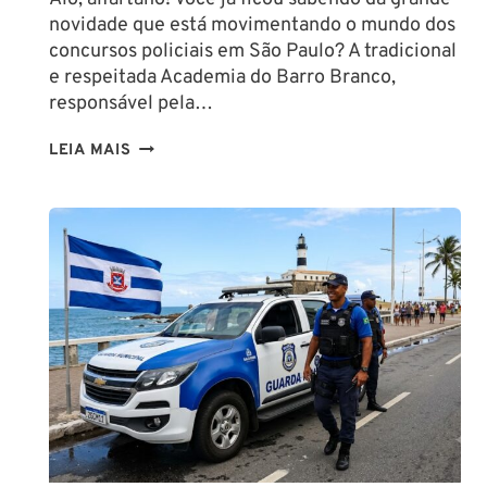
novidade que está movimentando o mundo dos
concursos policiais em São Paulo? A tradicional
e respeitada Academia do Barro Branco,
responsável pela…
NA
LEIA MAIS
PMESP,
O
CADETE
SAI
DA
ESCOLA
FORMADO
EM
DIREITO