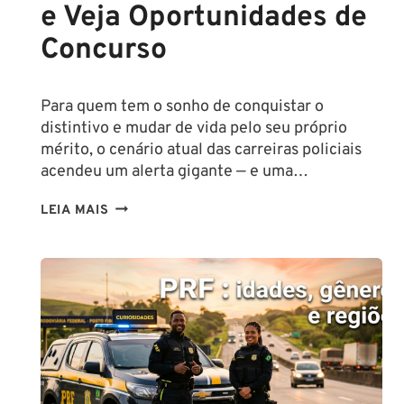
e Veja Oportunidades de
Concurso
Para quem tem o sonho de conquistar o
distintivo e mudar de vida pelo seu próprio
mérito, o cenário atual das carreiras policiais
acendeu um alerta gigante — e uma…
DÉFICIT
LEIA MAIS
NA
POLÍCIA
CIVIL
ATINGE
NÍVEL
CRÍTICO
EM
2026:
ENTENDA