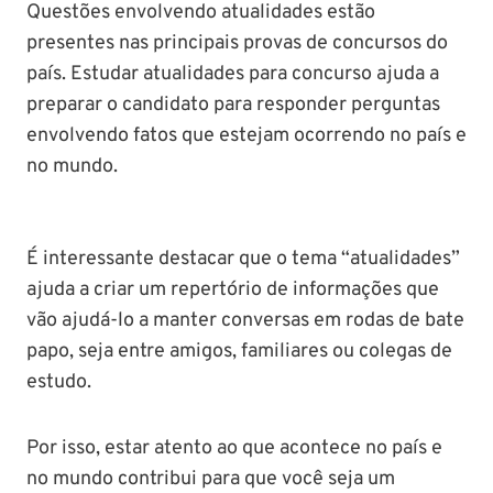
Questões envolvendo atualidades estão
presentes nas principais provas de concursos do
país. Estudar atualidades para concurso ajuda a
preparar o candidato para responder perguntas
envolvendo fatos que estejam ocorrendo no país e
no mundo.
PM SE tem
Concurso
Concurso 
previsão para
Polícia Federal:
MG: descu
Setembro de
saiba tudo
tudo sobre
2024
sobre!
edital para
É interessante destacar que o tema “atualidades”
Soldado!
ajuda a criar um repertório de informações que
vão ajudá-lo a manter conversas em rodas de bate
papo, seja entre amigos, familiares ou colegas de
estudo.
Por isso, estar atento ao que acontece no país e
no mundo contribui para que você seja um