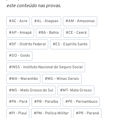
este conteúdo nas provas.
Tags
#
AC - Acre
#
AL - Alagoas
#
AM - Amazonas
do
Post:
#
AP - Amapá
#
BA - Bahia
#
CE - Ceará
#
DF - Distrito Federal
#
ES - Espírito Santo
#
GO - Goiás
#
INSS - Instituto Nacional do Seguro Social
#
MA – Maranhão
#
MG – Minas Gerais
#
MS - Mato Grosso do Sul
#
MT- Mato Grosso
#
PA - Pará
#
PB - Paraíba
#
PE - Pernambuco
#
PI - Piauí
#
PM - Polícia Militar
#
PR - Paraná