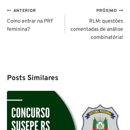
Navegação
ANTERIOR
PRÓXIMO
de
Como entrar na PRF
RLM: questões
feminina?
comentadas de análise
Post
combinatória!
Posts Similares