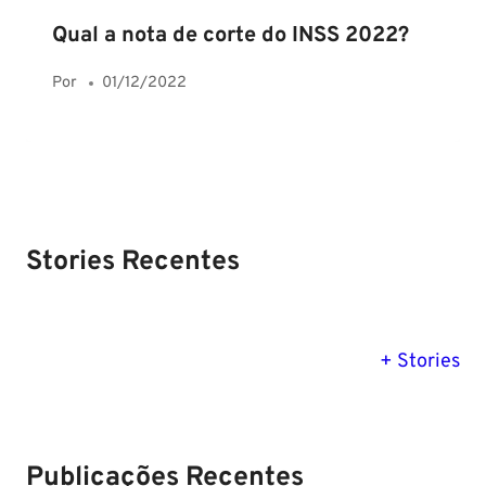
Qual a nota de corte do INSS 2022?
Por
01/12/2022
Stories Recentes
PM SE tem
Concurso
Concurso 
previsão para
Polícia Federal:
MG: descu
+ Stories
Setembro de
saiba tudo
tudo sobre
2024
sobre!
edital para
Soldado!
Publicações Recentes