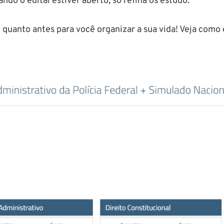
o o edital estiver aberto, só refina os estudo.
quanto antes para você organizar a sua vida! Veja como 