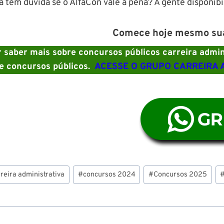
a tem dúvida se o AlfaCon vale a pena? A gente disponibi
Comece hoje mesmo sua 
 saber mais sobre concursos públicos carreira admin
e concursos públicos.
ACESSE O GRUPO CARREIRA A
reira administrativa
#
concursos 2024
#
Concursos 2025