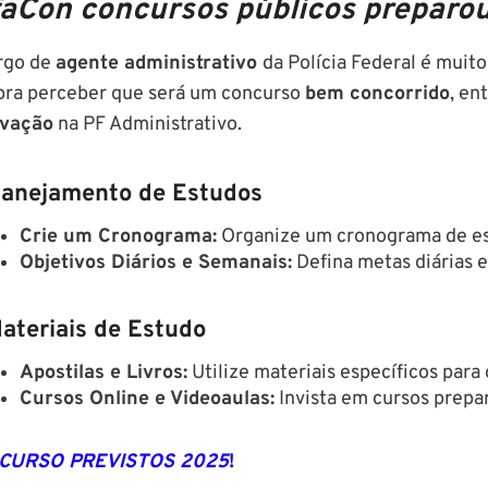
faCon concursos públicos preparou
rgo de
agente administrativo
da Polícia Federal é muito
pra perceber que será um concurso
bem concorrido
, en
vação
na PF Administrativo.
lanejamento de Estudos
Crie um Cronograma:
Organize um cronograma de estu
Objetivos Diários e Semanais:
Defina metas diárias 
ateriais de Estudo
Apostilas e Livros:
Utilize materiais específicos para
Cursos Online e Videoaulas:
Invista em cursos prepa
CURSO PREVISTOS 2025
!