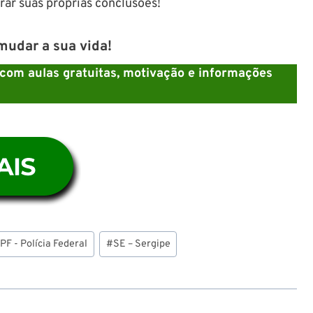
irar suas próprias conclusões!
udar a sua vida!
 com aulas gratuitas, motivação e informações
#
PF - Polícia Federal
#
SE – Sergipe