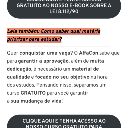
GRATUITO AO NOSSO E-BOOK SOBRE A
LEI 8.112/90
Leia também:
Como saber qual matéria
priorizar para estudar?
Quer
conquistar uma vaga
? O
AlfaCon
sabe que
para
garantir a aprovação
, além de
muita
dedicação
, é necessário um
material de
qualidade
e
focado no seu objetivo
na hora
dos
estudos
. Pensando nisso, separamos um
curso
GRATUITO
para você garantir
a
sua
mudança de vida
!
CLIQUE AQUI E TENHA ACESSO AO
NOSSO CURSO GRATUITO PARA