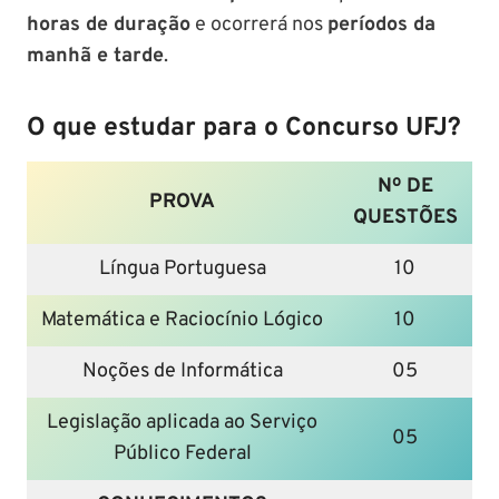
horas de duração
e ocorrerá nos
períodos da
manhã e tarde
.
O que estudar para o Concurso UFJ?
Nº DE
PROVA
QUESTÕES
Língua Portuguesa
10
Matemática e Raciocínio Lógico
10
Noções de Informática
05
Legislação aplicada ao Serviço
05
Público Federal