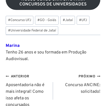
CONCURSOS DE UNIVERSIDADES
Tags
#
Concurso UFJ
#
GO - Goiás
#
Jataí
#
UFJ
do
Post:
#
Universidade Federal de Jataí
Marina
Tenho 26 anos e sou formada em Produção
Audiovisual.
Navegação
ANTERIOR
PRÓXIMO
de
Aposentadoria não é
Concurso ANCINE:
mais integral! Como
solicitado!
Post
isso afeta os
concursados