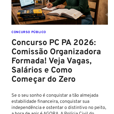
E
EDITAL
É
IMINENTE!
SALÁRIOS
CHEGAM
CONCURSO PÚBLICO
A
Concurso PC PA 2026:
R$
Comissão Organizadora
43
MIL!
Formada! Veja Vagas,
Salários e Como
Começar do Zero
Se o seu sonho é conquistar a tão almejada
estabilidade financeira, conquistar sua
independência e ostentar o distintivo no peito,
a hora de agir é AGORA. A Polícia Civil do…