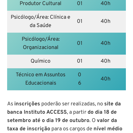
Produtor Cultural
01
40h
Psicólogo/Área: Clínica e
01
40h
da Saúde
Psicólogo/Área:
01
40h
Organizacional
Químico
01
40h
Técnico em Assuntos
0
40h
Educacionais
6
As
inscrições
poderão ser realizadas, no
site da
banca Instituto ACCESS
, a partir
do dia 18 de
setembro até o dia 19 de outubro
. O
valor da
taxa de inscrição
para os cargos de
nível médio