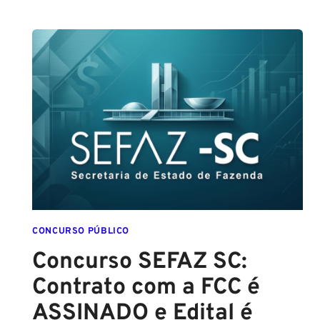
GUARDA
DE
SALVADOR
(GCM
SALVADOR):
EDITAL
CONFIRMADO
PARA
SETEMBRO!
CONCURSO PÚBLICO
Concurso SEFAZ SC:
Contrato com a FCC é
ASSINADO e Edital é