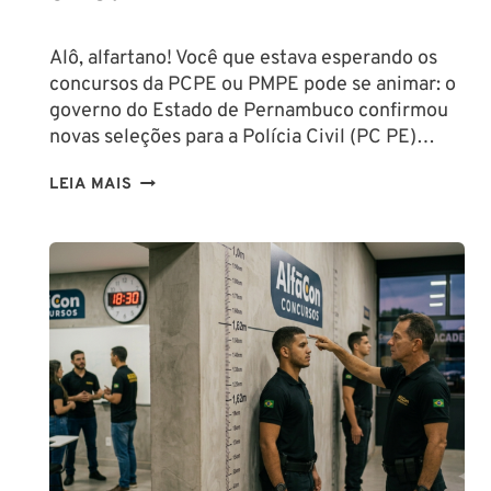
Alô, alfartano! Você que estava esperando os
concursos da PCPE ou PMPE pode se animar: o
governo do Estado de Pernambuco confirmou
novas seleções para a Polícia Civil (PC PE)…
CONCURSOS
LEIA MAIS
PCPE
E
PMPE
2026:
ATÉ
O
FINAL
DESTE
ANO!