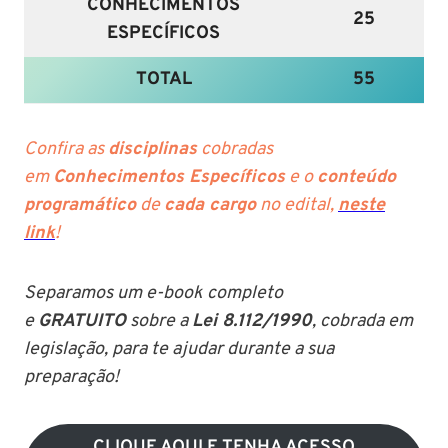
CONHECIMENTOS
25
ESPECÍFICOS
TOTAL
55
Confira as
disciplinas
cobradas
em
Conhecimentos Específicos
e o
conteúdo
programático
de
cada cargo
no edital,
neste
link
!
Separamos um e-book completo
e
GRATUITO
sobre a
Lei 8.112/1990
, cobrada em
legislação, para te ajudar durante a sua
preparação!
CLIQUE AQUI E TENHA ACESSO