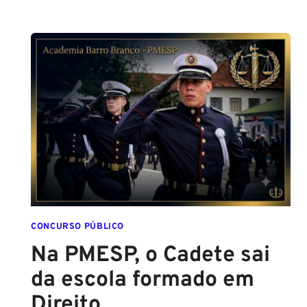
ALTURA
PARA
SER
POLICIAL?
DESCUBRA
AS
NOVAS
REGRAS!
ALTURA
MÍNIMA
PARA
CONCURSO
POLICIAL:
CONCURSO PÚBLICO
Na PMESP, o Cadete sai
da escola formado em
Direito