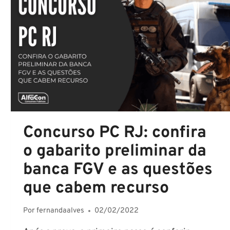
E
EDITAL
JÁ
PODE
SER
PUBLICADO
Concurso PC RJ: confira
o gabarito preliminar da
banca FGV e as questões
que cabem recurso
Por
fernandaalves
02/02/2022