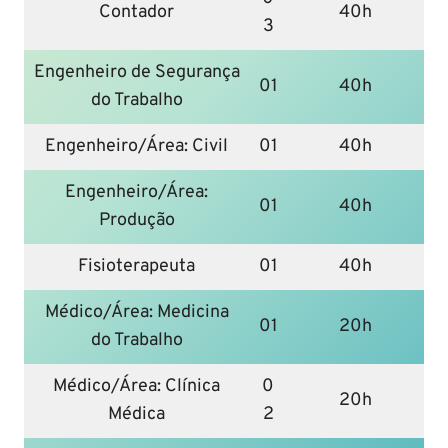
Contador
40h
3
Engenheiro de Segurança
01
40h
do Trabalho
Engenheiro/Área: Civil
01
40h
Engenheiro/Área:
01
40h
Produção
Fisioterapeuta
01
40h
Médico/Área: Medicina
01
20h
do Trabalho
Médico/Área: Clínica
0
20h
Médica
2