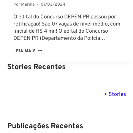
Por
Marina
07/03/2024
O edital do Concurso DEPEN PR passou por
retificação! São 07 vagas de nível médio, com
inicial de R$ 4 mil! O edital do Concurso
DEPEN PR (Departamento da Polícia…
CONCURSO
LEIA MAIS
DEPEN
PR:
Stories Recentes
EDITAL
RETIFICADO!
INICIAL
PM SE tem
Concurso
Concurso 
previsão para
DE
Polícia Federal:
MG: descu
+ Stories
Setembro de
saiba tudo
tudo sobre
R$
2024
sobre!
edital para
4
Soldado!
MIL!
Publicações Recentes