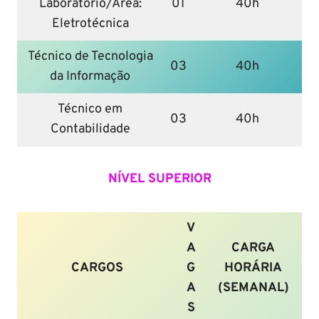
Laboratório/Área:
01
40h
Eletrotécnica
Técnico de Tecnologia
03
40h
da Informação
Técnico em
03
40h
Contabilidade
NÍVEL SUPERIOR
V
A
CARGA
CARGOS
G
HORÁRIA
A
(SEMANAL)
S