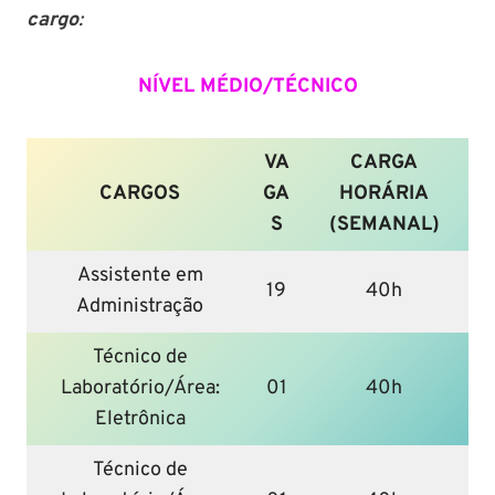
cargo
:
NÍVEL MÉDIO/TÉCNICO
VA
CARGA
CARGOS
GA
HORÁRIA
S
(SEMANAL)
Assistente em
19
40h
Administração
Técnico de
Laboratório/Área:
01
40h
Eletrônica
Técnico de