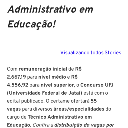
Administrativo em
Educação!
PM SE tem
Concurso
Concurso 
previsão para
Polícia Federal:
MG: descu
Visualizando todos Stories
Setembro de
saiba tudo
tudo sobre
2024
sobre!
edital para
Com
remuneração inicial
de
R$
Soldado!
2.667,19
para
nível médio
e
R$
4.556,92
para
nível superior
, o
Concurso
UFJ
(Universidade Federal de Jataí)
está com o
edital publicado. O certame ofertará
55
vagas
para diversos
áreas/especialidades
do
cargo de
Técnico Administrativo em
Educação
.
Confira a
distribuição de vagas por