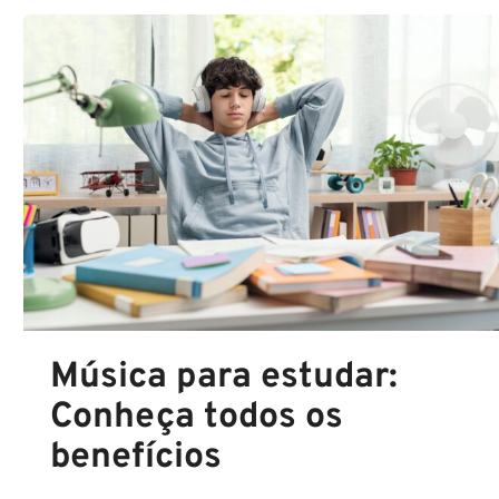
SEJUSP
MG:
CONFIRA
A
CORREÇÃO
DA
PROVA
AO
VIVO
Música para estudar:
Conheça todos os
benefícios