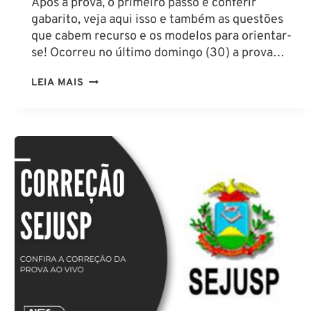
Após a prova, o primeiro passo é conferir
gabarito, veja aqui isso e também as questões
que cabem recurso e os modelos para orientar-
se! Ocorreu no último domingo (30) a prova…
CONCURSO
LEIA MAIS
PC
RJ:
CONFIRA
O
GABARITO
PRELIMINAR
DA
BANCA
FGV
E
AS
QUESTÕES
QUE