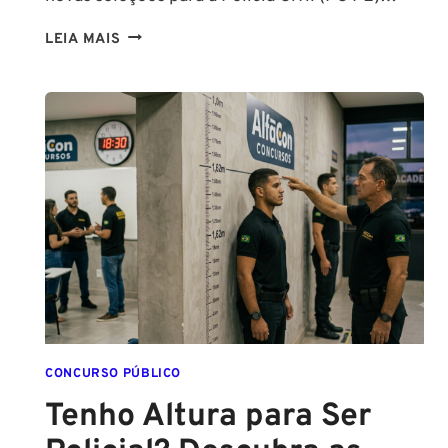
CONCURSOS
LEIA MAIS
PCPE
E
PMPE
2026:
ATÉ
O
FINAL
DESTE
ANO!
CONCURSO PÚBLICO
Tenho Altura para Ser