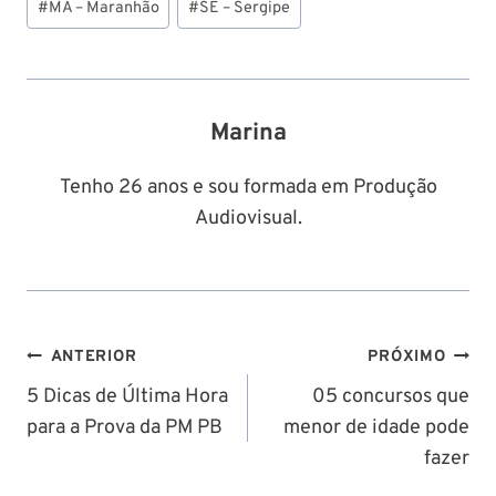
#
MA – Maranhão
#
SE – Sergipe
do
Post:
Marina
Tenho 26 anos e sou formada em Produção
Audiovisual.
Navegação
ANTERIOR
PRÓXIMO
de
5 Dicas de Última Hora
05 concursos que
para a Prova da PM PB
menor de idade pode
Post
fazer