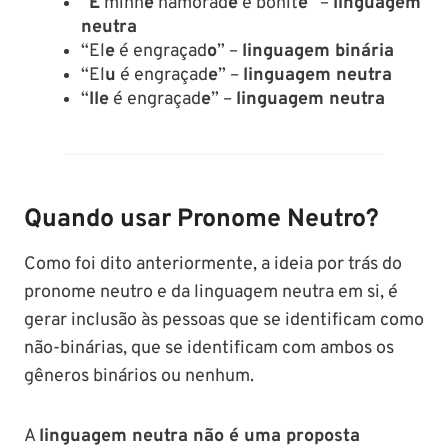
“
Ê
minh
e
namorad
e
é bonit
e
” –
linguagem
neutra
“El
e
é engraçad
o
” –
linguagem binária
“El
u
é engraçad
e
” –
linguagem neutra
“
Ile
é engraçad
e
” –
linguagem neutra
Quando usar Pronome Neutro?
Como foi dito anteriormente, a ideia por trás do
pronome neutro e da linguagem neutra em si, é
gerar inclusão às pessoas que se identificam como
não-binárias, que se identificam com ambos os
gêneros binários ou nenhum.
A
linguagem neutra não é uma proposta