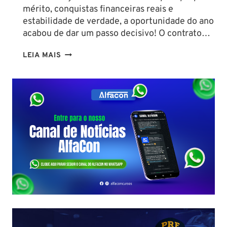
mérito, conquistas financeiras reais e
estabilidade de verdade, a oportunidade do ano
acabou de dar um passo decisivo! O contrato…
CONCURSO
LEIA MAIS
SEFAZ
SC:
CONTRATO
COM
A
FCC
É
ASSINADO
E
EDITAL
É
IMINENTE!
SALÁRIOS
CHEGAM