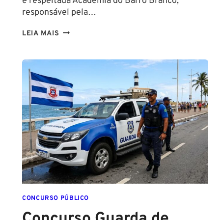
e respeitada Academia do Barro Branco,
responsável pela…
NA
LEIA MAIS
PMESP,
O
CADETE
SAI
DA
ESCOLA
FORMADO
EM
DIREITO
CONCURSO PÚBLICO
Concurso Guarda de