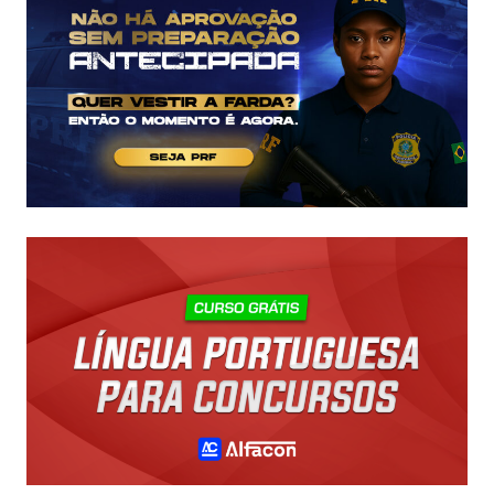
A
R$
43
MIL!