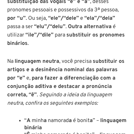
substituição das vogais “e” e “a”
, desses
pronomes pessoais e possessivos da 3ª pessoa,
por “u”
. Ou seja,
“ele”/“dele”
e
“ela”/“dela”
passa a ser
“elu”/“delu”
.
Outra alternativa
é
utilizar
“ile”/“dile”
para
substituir os pronomes
binários
.
Na
linguagem neutra
, você precisa
substituir os
artigos e a desinência nominal das palavras
por “e”
e,
para fazer a diferenciação com a
conjunção aditiva e destacar a pronúncia
correta, “ê”
.
Seguindo a ideia da linguagem
neutra, confira os seguintes exemplos:
“
A
minh
a
namorad
a
é bonit
a
” –
linguagem
binária