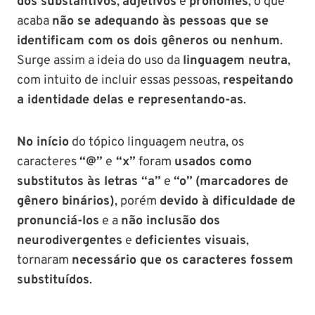
dos substantivos
,
adjetivos
e
pronomes
, o que
acaba
não se adequando às pessoas que se
identificam com os dois gêneros ou nenhum
.
Surge assim a ideia do uso da
linguagem neutra
,
com intuito de incluir essas pessoas,
respeitando
a identidade delas e representando-as
.
No início
do tópico linguagem neutra, os
caracteres
“@”
e
“x”
foram
usados como
substitutos às letras “a”
e
“o”
(marcadores de
gênero binários)
, porém
devido à dificuldade de
pronunciá-los
e a
não inclusão dos
neurodivergentes
e
deficientes visuais
,
tornaram
necessário que os caracteres fossem
substituídos
.