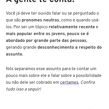
Você já deve ter ouvido falar ou se perguntado o
que são
pronomes neutros
, como e quando usá-
los. Por ser um tópico
relativamente recente
e
mais popular entre os jovens
,
pouco se é
abordado por grande parte das pessoas
,
gerando grande
desconhecimento a respeito do
assunto
.
Nós separamos esse assunto para te contar um
pouco mais sobre ele e falar sobre a possibilidade
ou não dele ser cobrado em
certames
.
Confira
tudo isso a seguir!
PM SE tem
Concurso
Concurso 
previsão para
Polícia Federal:
MG: descu
Setembro de
saiba tudo
tudo sobre
2024
sobre!
edital para