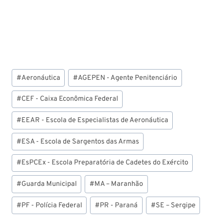
Tags
#
Aeronáutica
#
AGEPEN - Agente Penitenciário
do
Post:
#
CEF - Caixa Econômica Federal
#
EEAR - Escola de Especialistas de Aeronáutica
#
ESA - Escola de Sargentos das Armas
#
EsPCEx - Escola Preparatória de Cadetes do Exército
#
Guarda Municipal
#
MA – Maranhão
#
PF - Polícia Federal
#
PR - Paraná
#
SE – Sergipe