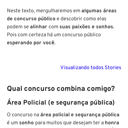
Neste texto, mergulharemos em
algumas áreas
de concurso público
e descobrir como elas
podem se
alinhar
com
suas paixões e sonhos
.
Pois com certeza há um concurso público
esperando por você
.
PM SE tem
Concurso
Concurso 
previsão para
Polícia Federal:
MG: descu
Visualizando todos Stories
Setembro de
saiba tudo
tudo sobre
2024
sobre!
edital para
Soldado!
Qual concurso combina comigo?
Área Policial (e segurança pública)
O concurso na
área policial
e segurança pública
é um
sonho
para muitos que desejam ter a
honra