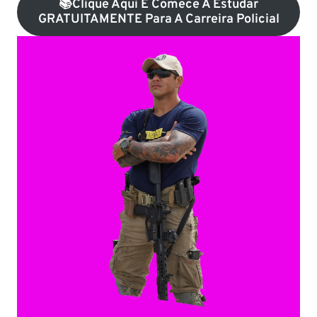
📚Clique Aqui E Comece A Estudar
GRATUITAMENTE Para A Carreira Policial