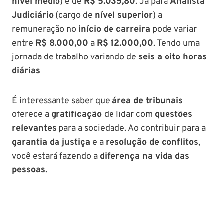
nível médio
) é de
R$ 5.035,80
. Já para
Analista
Judiciário
(cargo de
nível superior
) a
remuneração no
início de carreira
pode variar
entre
R$ 8.000,00
a
R$ 12.000,00
. Tendo uma
jornada de trabalho variando de
seis a oito horas
diárias
É interessante saber que
área de tribunais
oferece a
gratificação
de lidar com
questões
relevantes
para a sociedade. Ao contribuir para a
garantia da justiça
e a
resolução de conflitos
,
você estará fazendo a
diferença na vida das
pessoas
.