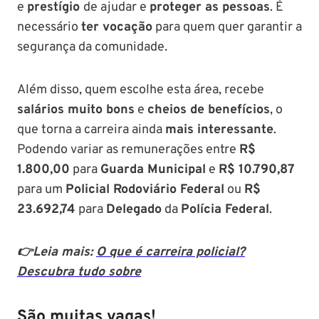
e
prestígio
de ajudar e
proteger as pessoas
. É
necessário
ter vocação
para quem quer garantir a
segurança da comunidade.
Além disso, quem escolhe esta área, recebe
salários muito bons
e
cheios de benefícios
, o
que torna a carreira ainda
mais interessante
.
Podendo variar as remunerações entre
R$
1.800,00
para
Guarda Municipal
e
R$ 10.790,87
para um
Policial Rodoviário Federal
ou
R$
23.692,74
para
Delegado
da
Polícia Federal
.
👉Leia mais:
O que é carreira policial?
Descubra tudo sobre
São muitas vagas!