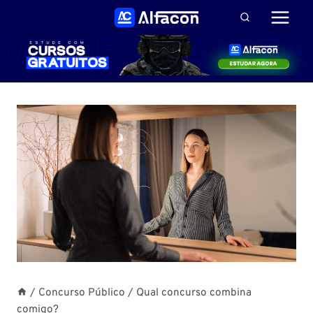
Pular
para
o
Conteúdo
/
Concurso Público
/
Qual concurso combina
comigo?